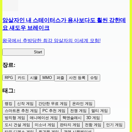
암살자인 내 스테이터스가 용사보다도 훨씬 강한데
요 섀도우 브레이크
왕국에서 추방당한 최강 암살자의 이세계 모험!
섀도우 브레이크
Start
장르
:
RPG
카드
시뮬
MMO
퍼즐
사전 등록
슈팅
태그
:
랭킹
신작 게임
간단한 무료 게임
온라인 게임
스마트폰 추천 게임
PC 추천 게임
전쟁 게임
멀티 게임
방치형 게임
애니메이션 게임
핵앤슬래시
3D 게임
도시 건설 게임
미소녀 게임
판타지 게임
전함 게임
인기 게임
타워 디펜스 게임
회귀물 게임
경영 시뮬레이션