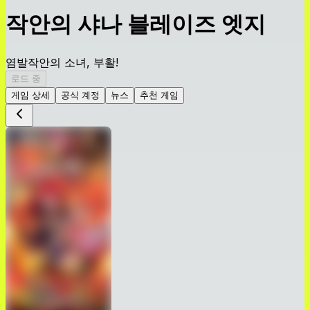
작안의 샤나 블레이즈 엣지
염발작안의 소녀, 부활!
로드 중
게임 상세
공식 계정
뉴스
추천 게임