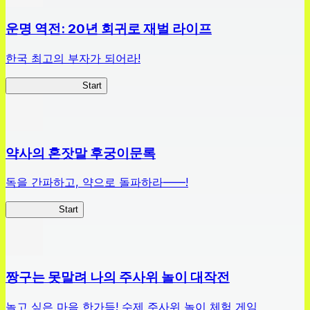
운명 역전: 20년 회귀로 재벌 라이프
한국 최고의 부자가 되어라!
나 부자가 될꺼야
Start
약사의 혼잣말 후궁이문록
독을 간파하고, 약으로 돌파하라——!
약사이문록
Start
짱구는 못말려 나의 주사위 놀이 대작전
놀고 싶은 마음 한가득! 수제 주사위 놀이 체험 게임