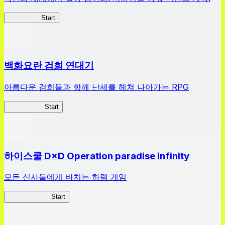
HOTDZero
Start
백화요란 검희 연대기
아름다운 검희들과 함께 난세를 헤쳐 나아가는 RPG
검희 연대기
Start
하이스쿨 D×D Operation paradise infinity
모든 신사들에게 바치는 하렘 게임
하이스쿨 D×D
Start