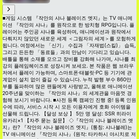
■게임 시스템 『작안의 샤나 블레이즈 엣지』는 TV 애니메
이션 『작안의 샤나』를 원작으로 한 방치형 RPG입니다. 플
레이어는 주인공 샤나를 육성하며, 애니메이션과 원작에서
다뤄지지 않았던 새로운 세계 ＜그림자의 세계＞를 모험하게
됩니다. 여정에서는 「신기」 수집과 「자재법(스킬)」 습득,
그리고 든든한 「동료들」과의 만남이 기다리고 있습니다.
배틀을 통해 소재를 모으고 장비를 강화해 나가며, 샤나를 최
강의 플레임헤이즈로 성장시켜 보세요. 본 작품은 웹 브라우
저에서 플레이 가능하며, 스마트폰·태블릿·PC 등 기기에 관
계없이 설치 없이 즐길 수 있습니다. 누적 발행 부수 860만
부를 돌파하며 많은 팬들에게 사랑받고, 올해로 애니메이션
20주년을 맞이하는 『작안의 샤나』의 세계관을 마음껏 경
험해 보시기 바랍니다. ■사전 등록 캠페인 진행 중! 등록 인원
수에 따라, 서비스 시작 시 모든 이용자에게 호화 아이템을
선물해 드립니다. 【달성 보상 】 5만 명 달성: SSR 히라이
유카리×1 【자주 묻는 질문】 ◇『작안의 샤나 블레이즈 엣
지』란? 『작안의 샤나 블레이즈 엣지』(통칭: 샤나블레)는
TV 애니메이션 『작안의 샤나』(원작: 타카하시 야시치로 저