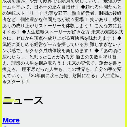
成功を掴み、やがて政界でも頭角を現していく。 最強のチ
ームを率いて、日本一の座を目指せ！ ◆頼れる仲間たちと
の逆転ストーリー！ 忠実な部下、熱血経営者、財閥の後継
者など、個性豊かな仲間たちが続々登場！ 笑いあり、感動
ありの成り上がりストーリーを体験しよう！ こんな方にお
すすめ！ ◆人生逆転ストーリーが好きな方 未来の知識を武
器に、ゼロから頂点へ成り上がる爽快感を味わえます！ ◆
気軽に楽しめる経営ゲームを探している方 難しすぎないテ
ンポ感で、サクサク成功体験を楽しめます！ ◆「あの頃に
戻れたら…」と思ったことがある方 過去の失敗を塗り替
え、理想の人生を掴み取ろう！ 未来の記憶で、運命を書き
換えろ。 理不尽だった人生も、この世界も、自分の手で変
えていく。 『20年前に戻った俺、財閥になる』 人生逆転、
今スタート！
ニュース
More
ニュース