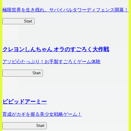
極限世界を生き残れ。サバイバルタワーディフェンス開幕！
HOTDZero
Start
クレヨンしんちゃん オラのすごろく大作戦
アソビ心たっぷり！お手製すごろくゲーム体験
オラすご大作戦
Start
ビビッドアーミー
育成がカギを握る美少女戦略ゲーム！
ビビッドアーミー
Start