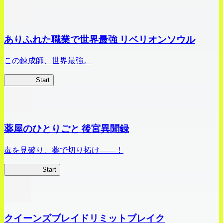
ありふれた職業で世界最強 リベリオンソウル
この錬成師、世界最強。
ありリベ
Start
薬屋のひとりごと 後宮異聞録
毒を見破り、薬で切り拓け――！
薬屋異聞録
Start
クイーンズブレイドリミットブレイク