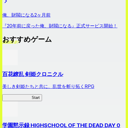
俺、財閥になる
2ヶ月前
『20年前に戻った俺、財閥になる』正式サービス開始！
おすすめゲーム
百花繚乱 剣姫クロニクル
美しき剣姫たちと共に、乱世を斬り拓くRPG
剣姫クロニクル
Start
学園黙示録 HIGHSCHOOL OF THE DEAD DAY 0