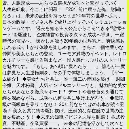
資、人脈形成――あらゆる選択が成功へと繋がっていく。
人生逆転劇、今ここに開幕！ 『20年前に戻った俺、財閥に
なる』は、未来の記憶を持ったまま20年前の世界へ戻り、
日本の政界・ビジネス界で成り上がっていくシミュレーショ
ンゲームです。 過去を知る主人公だからこそできる“記憶チ
ート”を駆使し、企業経営や投資を次々と成功へ導き、一躍
時代の寵児へ。 懐かしさ漂う20年前の世界観と、爽快感あ
ふれる成り上がり体験を楽しめます。 さらに、個性豊かな
仲間や美女たちとの交流、ユーモア満載のイベント、レトロ
カルチャーを感じる演出など、没入感たっぷりのストーリー
も魅力です。 「もし、あの頃に戻れたら――」 誰もが一度
は夢見た人生逆転劇を、その手で体験しましょう。 【ゲー
ム紹介】 ◆美女たちと共に、唯一無二の帝国を築け！ 財閥
令嬢、天才秘書、人気インフルエンサーなど、魅力的な美女
たちがあなたを徹底サポート！ デートや着せ替えを通じて
絆を深めながら、成功への道を共に駆け上がろう！ ◆伝説
級の高級車を乗りこなせ！ 20年前ならではの名車が続々登
場！ 美女と共に街を駆け抜け、圧倒的な存在感で世間の注
目を集めよう！ ◆未来の知識でビジネス界を制覇！ 株式投
資、不動産、企業買収――。 未来の記憶を活かして次々と