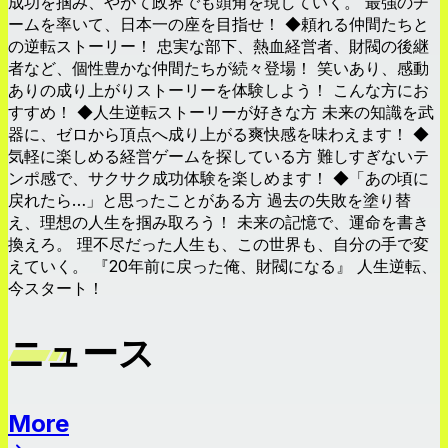
成功を掴み、やがて政界でも頭角を現していく。 最強のチ
ームを率いて、日本一の座を目指せ！ ◆頼れる仲間たちと
の逆転ストーリー！ 忠実な部下、熱血経営者、財閥の後継
者など、個性豊かな仲間たちが続々登場！ 笑いあり、感動
ありの成り上がりストーリーを体験しよう！ こんな方にお
すすめ！ ◆人生逆転ストーリーが好きな方 未来の知識を武
器に、ゼロから頂点へ成り上がる爽快感を味わえます！ ◆
気軽に楽しめる経営ゲームを探している方 難しすぎないテ
ンポ感で、サクサク成功体験を楽しめます！ ◆「あの頃に
戻れたら…」と思ったことがある方 過去の失敗を塗り替
え、理想の人生を掴み取ろう！ 未来の記憶で、運命を書き
換えろ。 理不尽だった人生も、この世界も、自分の手で変
えていく。 『20年前に戻った俺、財閥になる』 人生逆転、
今スタート！
ニュース
More
ニュース