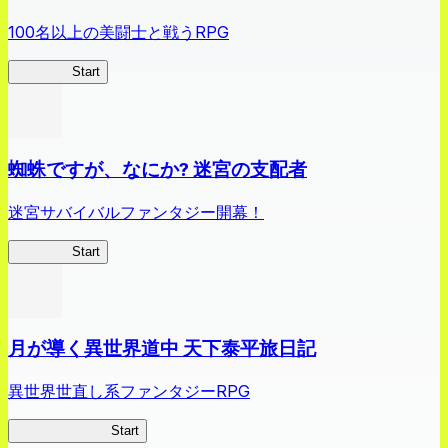
100名以上の美闘士と戦うRPG
クイブレ
Start
蜘蛛ですが、なにか? 迷宮の支配者
迷宮サバイバルファンタジー開幕！
蜘蛛ラビ
Start
月が導く異世界道中 天下泰平旅日記
異世界世直し系ファンタジーRPG
ツキミチ旅日記
Start