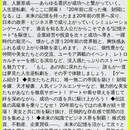
資、人脈形成――あらゆる選択が成功へと繋がっていく。
人生逆転劇、今ここに開幕！ 『20年前に戻った俺、財閥に
なる』は、未来の記憶を持ったまま20年前の世界へ戻り、
日本の政界・ビジネス界で成り上がっていくシミュレーショ
ンゲームです。 過去を知る主人公だからこそできる“記憶チ
ート”を駆使し、企業経営や投資を次々と成功へ導き、一躍
時代の寵児へ。 懐かしさ漂う20年前の世界観と、爽快感あ
ふれる成り上がり体験を楽しめます。 さらに、個性豊かな
仲間や美女たちとの交流、ユーモア満載のイベント、レトロ
カルチャーを感じる演出など、没入感たっぷりのストーリー
も魅力です。 「もし、あの頃に戻れたら――」 誰もが一度
は夢見た人生逆転劇を、その手で体験しましょう。 【ゲー
ム紹介】 ◆美女たちと共に、唯一無二の帝国を築け！ 財閥
令嬢、天才秘書、人気インフルエンサーなど、魅力的な美女
たちがあなたを徹底サポート！ デートや着せ替えを通じて
絆を深めながら、成功への道を共に駆け上がろう！ ◆伝説
級の高級車を乗りこなせ！ 20年前ならではの名車が続々登
場！ 美女と共に街を駆け抜け、圧倒的な存在感で世間の注
目を集めよう！ ◆未来の知識でビジネス界を制覇！ 株式投
資、不動産、企業買収――。 未来の記憶を活かして次々と