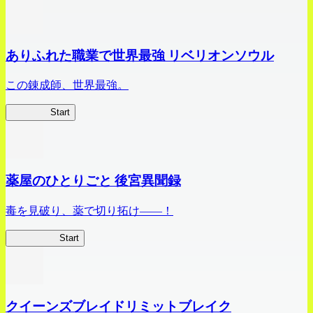
ありふれた職業で世界最強 リベリオンソウル
この錬成師、世界最強。
ありリベ
Start
薬屋のひとりごと 後宮異聞録
毒を見破り、薬で切り拓け――！
薬屋異聞録
Start
クイーンズブレイドリミットブレイク