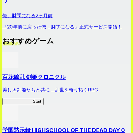
俺、財閥になる
2ヶ月前
『20年前に戻った俺、財閥になる』正式サービス開始！
おすすめゲーム
百花繚乱 剣姫クロニクル
美しき剣姫たちと共に、乱世を斬り拓くRPG
剣姫クロニクル
Start
学園黙示録 HIGHSCHOOL OF THE DEAD DAY 0