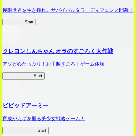
極限世界を生き残れ。サバイバルタワーディフェンス開幕！
HOTDZero
Start
クレヨンしんちゃん オラのすごろく大作戦
アソビ心たっぷり！お手製すごろくゲーム体験
オラすご大作戦
Start
ビビッドアーミー
育成がカギを握る美少女戦略ゲーム！
ビビッドアーミー
Start