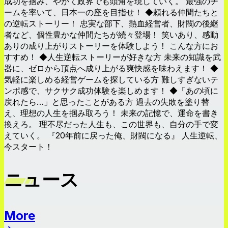
成功を掴み、やがて政界でも頭角を現していく。 最強のチ
ームを率いて、日本一の座を目指せ！ ◆頼れる仲間たちと
の逆転ストーリー！ 忠実な部下、熱血経営者、財閥の後継
者など、個性豊かな仲間たちが続々登場！ 笑いあり、感動
ありの成り上がりストーリーを体験しよう！ こんな方にお
すすめ！ ◆人生逆転ストーリーが好きな方 未来の知識を武
器に、ゼロから頂点へ成り上がる爽快感を味わえます！ ◆
気軽に楽しめる経営ゲームを探している方 難しすぎないテ
ンポ感で、サクサク成功体験を楽しめます！ ◆「あの頃に
戻れたら…」と思ったことがある方 過去の失敗を塗り替
え、理想の人生を掴み取ろう！ 未来の記憶で、運命を書き
換えろ。 理不尽だった人生も、この世界も、自分の手で変
えていく。 『20年前に戻った俺、財閥になる』 人生逆転、
今スタート！
ニュース
More
ニュース