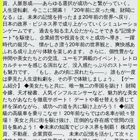
資、人脈形成――あらゆる選択が成功へと繋がっていく。
人生逆転劇、今ここに開幕！ 『20年前に戻った俺、財閥に
なる』は、未来の記憶を持ったまま20年前の世界へ戻り、
日本の政界・ビジネス界で成り上がっていくシミュレーショ
ンゲームです。 過去を知る主人公だからこそできる“記憶チ
ート”を駆使し、企業経営や投資を次々と成功へ導き、一躍
時代の寵児へ。 懐かしさ漂う20年前の世界観と、爽快感あ
ふれる成り上がり体験を楽しめます。 さらに、個性豊かな
仲間や美女たちとの交流、ユーモア満載のイベント、レトロ
カルチャーを感じる演出など、没入感たっぷりのストーリー
も魅力です。 「もし、あの頃に戻れたら――」 誰もが一度
は夢見た人生逆転劇を、その手で体験しましょう。 【ゲー
ム紹介】 ◆美女たちと共に、唯一無二の帝国を築け！ 財閥
令嬢、天才秘書、人気インフルエンサーなど、魅力的な美女
たちがあなたを徹底サポート！ デートや着せ替えを通じて
絆を深めながら、成功への道を共に駆け上がろう！ ◆伝説
級の高級車を乗りこなせ！ 20年前ならではの名車が続々登
場！ 美女と共に街を駆け抜け、圧倒的な存在感で世間の注
目を集めよう！ ◆未来の知識でビジネス界を制覇！ 株式投
資、不動産、企業買収――。 未来の記憶を活かして次々と