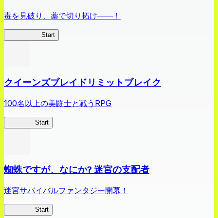
毒を見破り、薬で切り拓け――！
薬屋異聞録
Start
クイーンズブレイドリミットブレイク
100名以上の美闘士と戦うRPG
クイブレ
Start
蜘蛛ですが、なにか? 迷宮の支配者
迷宮サバイバルファンタジー開幕！
蜘蛛ラビ
Start