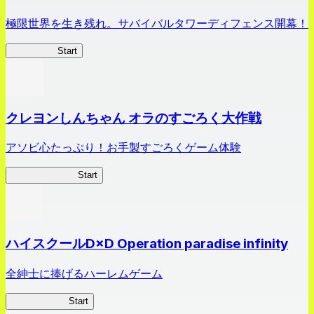
極限世界を生き残れ。サバイバルタワーディフェンス開幕！
HOTDZero
Start
クレヨンしんちゃん オラのすごろく大作戦
アソビ心たっぷり！お手製すごろくゲーム体験
オラすご大作戦
Start
ハイスクールD×D Operation paradise infinity
全紳士に捧げるハーレムゲーム
ハイスクール
Start