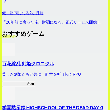
俺、財閥になる
2ヶ月前
『20年前に戻った俺、財閥になる』正式サービス開始！
おすすめゲーム
百花繚乱 剣姫クロニクル
美しき剣姫たちと共に、乱世を斬り拓くRPG
剣姫クロニクル
Start
学園黙示録 HIGHSCHOOL OF THE DEAD DAY 0