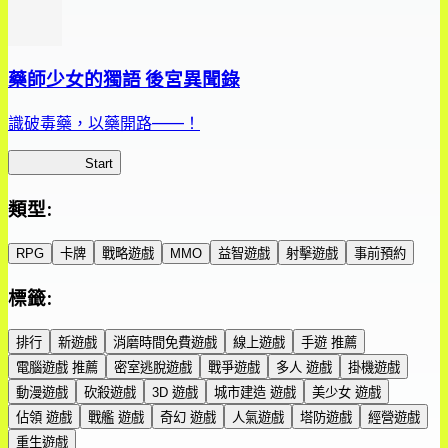
藥師少女的獨語 後宮異聞錄
識破毒藥，以藥開路——！
藥屋異聞錄
Start
類型
:
RPG
卡牌
戰略遊戲
MMO
益智遊戲
射擊遊戲
事前預約
標籤
:
排行
新遊戲
消磨時間免費遊戲
線上遊戲
手遊 推薦
電腦遊戲 推薦
密室逃脫遊戲
戰爭遊戲
多人 遊戲
掛機遊戲
動漫遊戲
砍殺遊戲
3D 遊戲
城市建造 遊戲
美少女 遊戲
佔領 遊戲
戰艦 遊戲
奇幻 遊戲
人氣遊戲
塔防遊戲
經營遊戲
重生遊戲