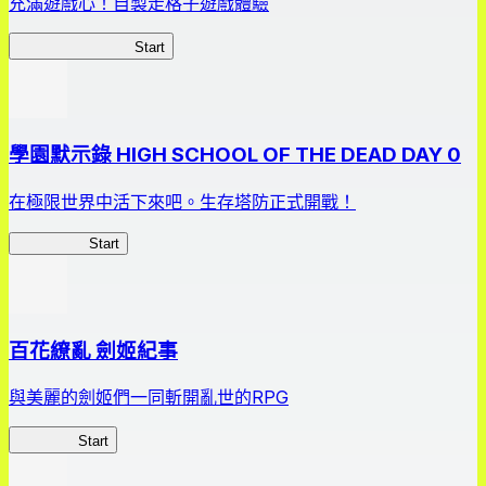
充滿遊戲心！自製走格子遊戲體驗
我的走格子大作戰
Start
學園默示錄 HIGH SCHOOL OF THE DEAD DAY 0
在極限世界中活下來吧。生存塔防正式開戰！
HOTDZero
Start
百花繚亂 劍姬紀事
與美麗的劍姬們一同斬開亂世的RPG
劍姬紀事
Start