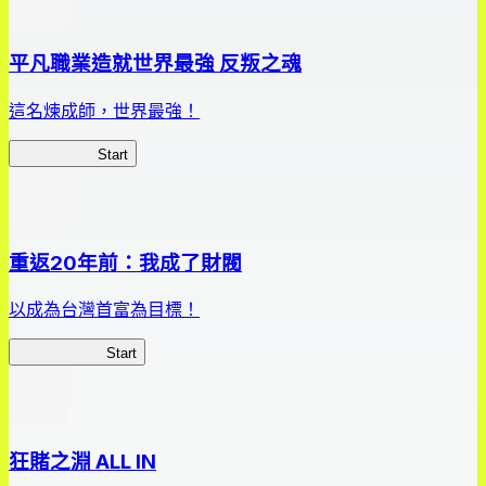
平凡職業造就世界最強 反叛之魂
這名煉成師，世界最強！
平凡職業RS
Start
重返20年前：我成了財閥
以成為台灣首富為目標！
我，成了財閥
Start
狂賭之淵 ALL IN