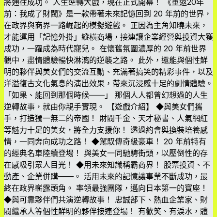
將通往成功。 人生逆轉大戲，現在正式開幕！ 《重返20年
前：我成了財閥》是一款帶著未來記憶回到 20 年前的世界，
在政界與商界一路崛起的模擬遊戲。 正因為主角知曉未來，
才能運用「記憶外掛」縱橫商場，接連讓企業經營與投資大獲
成功，一躍成為時代寵兒。 在懷舊氛圍濃厚的 20 年前世界
觀中，盡情體驗暢快淋漓的逆襲之路。 此外，還能與個性鮮
明的夥伴與美女們的交流互動、充滿著搞笑的精彩事件，以及
洋溢復古文化氣息的演出效果，帶來沉浸感十足的劇情體驗。
「如果、能回到那個時候——」 那個人人都曾幻想過的人生
逆轉故事，就由你親手實現。 【遊戲介紹】 ◆與美女們攜
手，打造獨一無二的帝國！ 財閥千金、天才秘書、人氣網紅
等魅力十足的美女，將全力支援你！ 透過約會與換裝培養感
情，一同奔向成功之路！ ◆駕馭傳奇級豪車！ 20 年前特有
的經典名車陸續登場！ 與美女一同馳騁街頭，以壓倒性的存
在感吸引眾人目光！ ◆用未來知識稱霸商界！ 股票投資、不
動產、企業併購——。 活用未來的記憶讓事業不斷成功，最
終在政界嶄露頭角。 率領最強團隊，邁向日本第一的寶座！
◆與可靠夥伴們共演逆轉故事！ 忠誠部下、熱血企業家、財
閥繼承人等個性鮮明的夥伴接連登場！ 有歡笑、有淚水，體