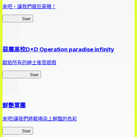
來吧，讓我們瘋狂豪賭！
狂賭之淵
Start
惡魔高校D×D Operation paradise infinity
獻給所有的紳士後宮遊戲
惡魔高校D×D
Start
鮮艷軍團
來吧!讓我們將戰場染上鮮豔的色彩
鮮艷軍團
Start