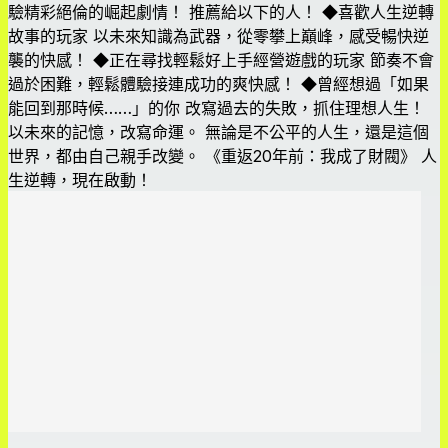
驗精彩絕倫的崛起劇情！ 推薦給以下的人！ ◆喜歡人生逆轉
故事的玩家 以未來知識為武器，從零攀上巔峰，感受暢快逆
襲的快感！ ◆正在尋找輕鬆好上手經營遊戲的玩家 節奏不會
過於困難，輕鬆體驗接連成功的爽快感！ ◆曾經想過「如果
能回到那時候……」的你 改寫過去的失敗，抓住理想人生！
以未來的記憶，改寫命運。 無論是不公平的人生，還是這個
世界，都由自己親手改變。 《重返20年前：我成了財閥》 人
生逆轉，現在啟動！