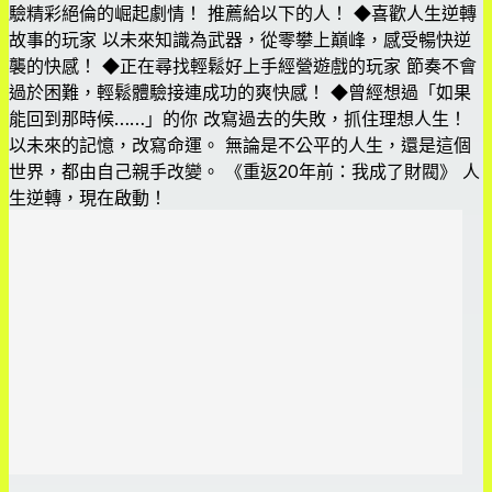
驗精彩絕倫的崛起劇情！ 推薦給以下的人！ ◆喜歡人生逆轉
故事的玩家 以未來知識為武器，從零攀上巔峰，感受暢快逆
襲的快感！ ◆正在尋找輕鬆好上手經營遊戲的玩家 節奏不會
過於困難，輕鬆體驗接連成功的爽快感！ ◆曾經想過「如果
能回到那時候……」的你 改寫過去的失敗，抓住理想人生！
以未來的記憶，改寫命運。 無論是不公平的人生，還是這個
世界，都由自己親手改變。 《重返20年前：我成了財閥》 人
生逆轉，現在啟動！