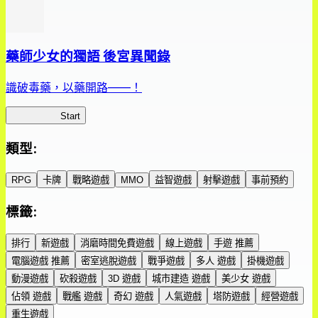
藥師少女的獨語 後宮異聞錄
識破毒藥，以藥開路——！
藥屋異聞錄
Start
類型
:
RPG
卡牌
戰略遊戲
MMO
益智遊戲
射擊遊戲
事前預約
標籤
:
排行
新遊戲
消磨時間免費遊戲
線上遊戲
手遊 推薦
電腦遊戲 推薦
密室逃脫遊戲
戰爭遊戲
多人 遊戲
掛機遊戲
動漫遊戲
砍殺遊戲
3D 遊戲
城市建造 遊戲
美少女 遊戲
佔領 遊戲
戰艦 遊戲
奇幻 遊戲
人氣遊戲
塔防遊戲
經營遊戲
重生遊戲