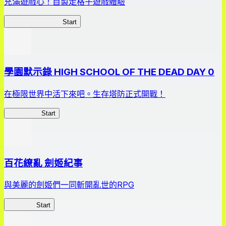
充滿遊戲心！自製走格子遊戲體驗
我的走格子大作戰
Start
學園默示錄 HIGH SCHOOL OF THE DEAD DAY 0
在極限世界中活下來吧。生存塔防正式開戰！
HOTDZero
Start
百花繚亂 劍姬紀事
與美麗的劍姬們一同斬開亂世的RPG
劍姬紀事
Start