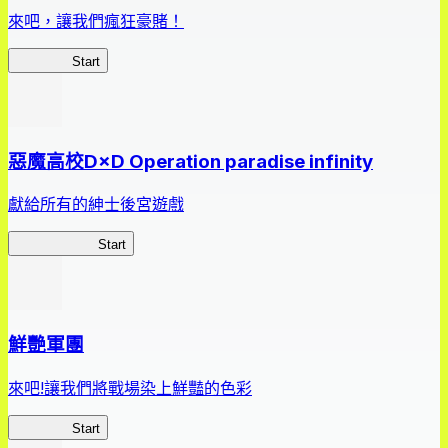
來吧，讓我們瘋狂豪賭！
狂賭之淵
Start
惡魔高校D×D Operation paradise infinity
獻給所有的紳士後宮遊戲
惡魔高校D×D
Start
鮮艷軍團
來吧!讓我們將戰場染上鮮豔的色彩
鮮艷軍團
Start