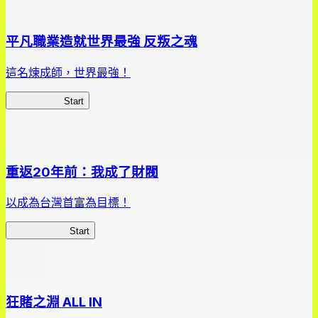
平凡職業造就世界最強 反叛之魂
這名煉成師，世界最強！
平凡職業RS
Start
重返20年前：我成了財閥
以成為台灣首富為目標！
我，成了財閥
Start
狂賭之淵 ALL IN