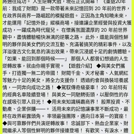
將通往成功。 人生逆轉大戲，現在正式開幕！ 《重返20年
前：我成了財閥》是一款帶著未來記憶回到 20 年前的世界，
在政界與商界一路崛起的模擬遊戲。 正因為主角知曉未來，
才能運用「記憶外掛」縱橫商場，接連讓企業經營與投資大獲
成功，一躍成為時代寵兒。 在懷舊氛圍濃厚的 20 年前世界
觀中，盡情體驗暢快淋漓的逆襲之路。 此外，還能與個性鮮
明的夥伴與美女們的交流互動、充滿著搞笑的精彩事件，以及
洋溢復古文化氣息的演出效果，帶來沉浸感十足的劇情體驗。
「如果、能回到那個時候——」 那個人人都曾幻想過的人生
逆轉故事，就由你親手實現。 【遊戲介紹】 ◆與美女們攜
手，打造獨一無二的帝國！ 財閥千金、天才秘書、人氣網紅
等魅力十足的美女，將全力支援你！ 透過約會與換裝培養感
情，一同奔向成功之路！ ◆駕馭傳奇級豪車！ 20 年前特有
的經典名車陸續登場！ 與美女一同馳騁街頭，以壓倒性的存
在感吸引眾人目光！ ◆用未來知識稱霸商界！ 股票投資、不
動產、企業併購——。 活用未來的記憶讓事業不斷成功，最
終在政界嶄露頭角。 率領最強團隊，邁向日本第一的寶座！
◆與可靠夥伴們共演逆轉故事！ 忠誠部下、熱血企業家、財
閥繼承人等個性鮮明的夥伴接連登場！ 有歡笑、有淚水，體