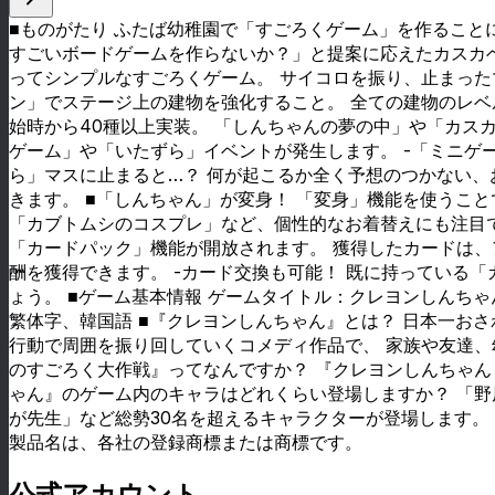
■ものがたり ふたば幼稚園で「すごろくゲーム」を作ること
すごいボードゲームを作らないか？」と提案に応えたカスカベ
ってシンプルなすごろくゲーム。 サイコロを振り、止まった
ン」でステージ上の建物を強化すること。 全ての建物のレベ
始時から40種以上実装。 「しんちゃんの夢の中」や「カス
ゲーム」や「いたずら」イベントが発生します。 -「ミニゲ
ら」マスに止まると…？ 何が起こるか全く予想のつかない、
きます。 ■「しんちゃん」が変身！ 「変身」機能を使うこ
「カブトムシのコスプレ」など、個性的なお着替えにも注目で
「カードパック」機能が開放されます。 獲得したカードは、
酬を獲得できます。 -カード交換も可能！ 既に持っている
ょう。 ■ゲーム基本情報 ゲームタイトル：クレヨンしんちゃ
繁体字、韓国語 ■『クレヨンしんちゃん』とは？ 日本一お
行動で周囲を振り回していくコメディ作品で、 家族や友達、
のすごろく大作戦』ってなんですか？ 『クレヨンしんちゃん
ゃん』のゲーム内のキャラはどれくらい登場しますか？ 「
が先生」など総勢30名を超えるキャラクターが登場します。 ©臼井儀
製品名は、各社の登録商標または商標です。
公式アカウント