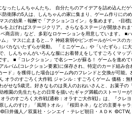
になったしんちゃんたち。 自分たちのアイデアを詰め込んだゲ
防衛隊の5人は、しんちゃんの家に集まり、ゲーム作りにのめ
マスの効果・報酬で「アクションコイン」を集めます。 -目標
ルを上げればステージクリア。さらなるステージが開放されます
カベ商店街」など、多彩なロケーションを用意しています。 ■
ーム」 マスに止まると…？ 神経衰弱やピンボールがベースのカ
おバカないたずらが発動。 「ミニゲーム」や「いたずら」に
とで、しんちゃんがいろんな服にお着替えをしてすごろくマップ
す。 ■「コレクション」で名シーンが蘇る！ ゲームを進め
アルバム(コレクション要素)に保存され、特定のカード組み
「カード」を獲得した場合はゲーム内のフレンドと交換が可能
ん オラのすごろく大作戦 ジャンル：すごろくゲーム 価格：無料
さわがせな5歳児。好きなものは美人のおねいさんと、お菓子の
幼稚園の先生たちとの日常を描いたギャグ満載のストーリーが魅
 オラのすごろく大作戦(通称：オラすご大作戦)』は、『クレ
野原しんのすけ」「風間トオル」「桜田ネネ」などの主要キャ
人／双葉社・シンエイ・テレビ朝日・ＡＤＫ ©CTW, INC. All