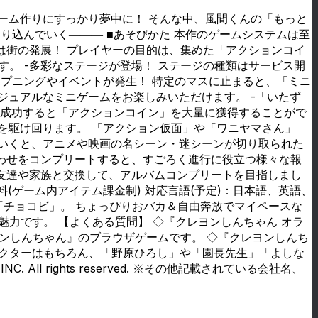
ーム作りにすっかり夢中に！ そんな中、風間くんの「もっと
り込んでいく――― ■あそびかた 本作のゲームシステムは至
は街の発展！ プレイヤーの目的は、集めた「アクションコイ
。 -多彩なステージが登場！ ステージの種類はサービス開
ハプニングやイベントが発生！ 特定のマスに止まると、「ミニ
ジュアルなミニゲームをお楽しみいただけます。 -「いたず
大成功すると「アクションコイン」を大量に獲得することがで
を駆け回ります。 「アクション仮面」や「ワニヤマさん」
ていくと、アニメや映画の名シーン・迷シーンが切り取られた
合わせをコンプリートすると、すごろく進行に役立つ様々な報
。友達や家族と交換して、アルバムコンプリートを目指しまし
(ゲーム内アイテム課金制) 対応言語(予定)：日本語、英語、
「チョコビ」。 ちょっぴりおバカ＆自由奔放でマイペースな
力です。 【よくある質問】 ◇『クレヨンしんちゃん オラ
ヨンしんちゃん』のブラウザゲームです。 ◇『クレヨンしんち
ラクターはもちろん、「野原ひろし」や「園長先生」「よしな
 rights reserved. ※その他記載されている会社名、