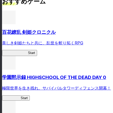
おすすめゲーム
百花繚乱 剣姫クロニクル
美しき剣姫たちと共に、乱世を斬り拓くRPG
剣姫クロニクル
Start
学園黙示録 HIGHSCHOOL OF THE DEAD DAY 0
極限世界を生き残れ。サバイバルタワーディフェンス開幕！
HOTDZero
Start