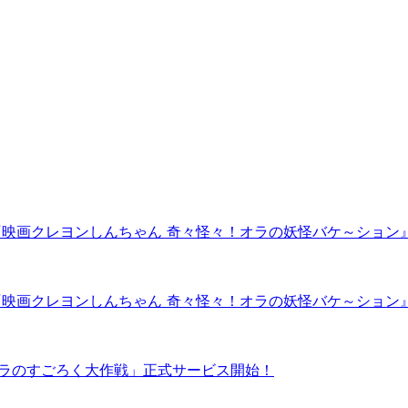
『映画クレヨンしんちゃん 奇々怪々！オラの妖怪バケ～ション
『映画クレヨンしんちゃん 奇々怪々！オラの妖怪バケ～ション
オラのすごろく大作戦」正式サービス開始！