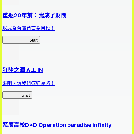
重返20年前：我成了財閥
以成為台灣首富為目標！
我，成了財閥
Start
狂賭之淵 ALL IN
來吧，讓我們瘋狂豪賭！
狂賭之淵
Start
惡魔高校D×D Operation paradise infinity