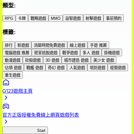
類型
:
RPG
卡牌
戰略遊戲
MMO
益智遊戲
射擊遊戲
事前預約
標籤
:
排行
新遊戲
消磨時間免費遊戲
線上遊戲
手遊 推薦
電腦遊戲 推薦
密室逃脫遊戲
戰爭遊戲
多人 遊戲
掛機遊戲
動漫遊戲
砍殺遊戲
3D 遊戲
城市建造 遊戲
美少女 遊戲
佔領 遊戲
戰艦 遊戲
奇幻 遊戲
人氣遊戲
塔防遊戲
經營遊戲
重生遊戲
G123遊戲主頁
官方正版授權免費線上網頁遊戲列表
我的走格子大作戰
Start