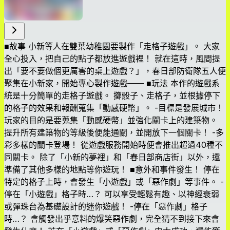
■故事 小新等人在雙葉幼稚園要製作「走格子遊戲」。 大家
全心投入，把自己的點子都放進遊戲裡！ 就在這時，風間提
出「要不要做個更厲害的桌上遊戲？」，春日部防衛隊五人便
聚集在小新家，開始專心製作遊戲—— ■玩法 本作的遊戲系
統是十分簡單的走格子遊戲。 擲骰子、走格子，並根據停下
的格子的效果和報酬蒐集「動感硬幣」。 -目標是發展城市！
玩家的目的是要蒐集「動感硬幣」並強化關卡上的建築物。
提升所有建築物的等級後便能通關，並開放下一個關卡！ -多
彩多樣的關卡登場！ 從遊戲服務開始時便會推出超過40種不
同關卡。 除了「小新的夢裡」和「春日部商店街」以外，還
準備了其他多樣的地點等你遊玩！ ■意外和事件發生！ 停在
特定的格子上時，會發生「小遊戲」或「惡作劇」等事件。 -
停在「小遊戲」格子時…？ 可以享受輕鬆有趣、以神經衰弱
或彈珠台為基礎設計的迷你遊戲！ -停在「惡作劇」格子
時…？ 會觸發出乎意料的爆笑惡作劇，完全猜不到接下來會