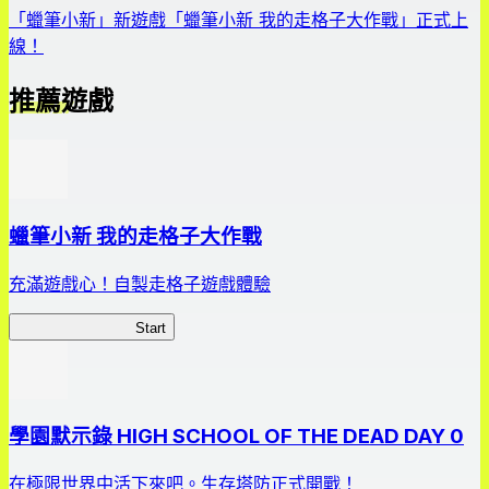
「蠟筆小新」新遊戲「蠟筆小新 我的走格子大作戰」正式上
線！
推薦遊戲
蠟筆小新 我的走格子大作戰
充滿遊戲心！自製走格子遊戲體驗
我的走格子大作戰
Start
學園默示錄 HIGH SCHOOL OF THE DEAD DAY 0
在極限世界中活下來吧。生存塔防正式開戰！