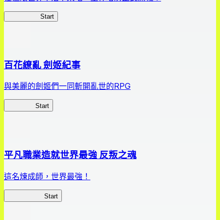
HOTDZero
Start
百花繚亂 劍姬紀事
與美麗的劍姬們一同斬開亂世的RPG
劍姬紀事
Start
平凡職業造就世界最強 反叛之魂
這名煉成師，世界最強！
平凡職業RS
Start