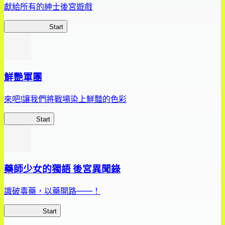
獻給所有的紳士後宮遊戲
惡魔高校D×D
Start
鮮艷軍團
來吧!讓我們將戰場染上鮮豔的色彩
鮮艷軍團
Start
藥師少女的獨語 後宮異聞錄
識破毒藥，以藥開路——！
藥屋異聞錄
Start