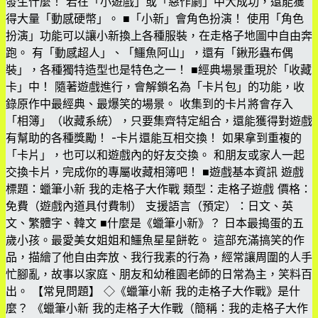
發生什麼！ 若在「小遊戲」或「惡作劇」中大成功，還能獲
得大量「動感硬幣」。 ■「小新」會角色扮演！ 使用「角色
扮演」功能可以讓小新換上各種服裝，在走格子地圖中自由奔
跑。 有「動感超人」、「鱷魚阿山」，還有「鍬形蟲布偶
裝」，各種獨特造型也是特色之一！ ■經典場景重現於「收藏
卡」中！ 隨著遊戲進行，會解鎖名為「卡片包」的功能，收
錄原作中最經典、最爆笑的場景。 收集到的卡片將會存入
「相簿」（收藏系統），只要集齊特定組合，還能獲得對遊戲
有幫助的各種獎勵！ -卡片還能互相交換！ 如果拿到重複的
「卡片」，也可以和遊戲內的好友交換。 和朋友或家人一起
交換卡片，完成你的專屬收藏相簿吧！ ■遊戲基本資訊 遊戲
標題：蠟筆小新 我的走格子大作戰 類型：走格子遊戲 價格：
免費（遊戲內道具付費制） 支援語言（預定）：日文、英
文、繁體字、韓文 ■什麼是《蠟筆小新》？ 日本最搗蛋的五
歲小孩。最愛美女姐姐和鱷魚星星餅乾。 這部充滿搞笑的作
品，描繪了他自由奔放、我行我素的行為，經常讓周圍的人手
忙腳亂，故事以家庭、朋友和幼稚園老師的日常為主，笑料百
出。 【常見問題】 ◇《蠟筆小新 我的走格子大作戰》是什
麼？ 《蠟筆小新 我的走格子大作戰（簡稱：我的走格子大作