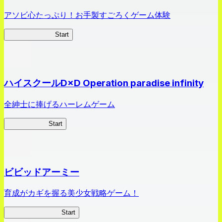
アソビ心たっぷり！お手製すごろくゲーム体験
オラすご大作戦
Start
ハイスクールD×D Operation paradise infinity
全紳士に捧げるハーレムゲーム
ハイスクール
Start
ビビッドアーミー
育成がカギを握る美少女戦略ゲーム！
ビビッドアーミー
Start