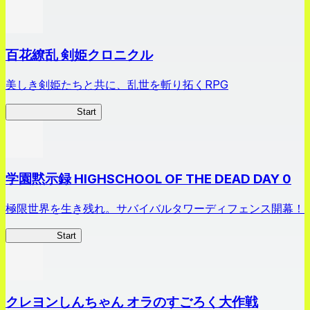
百花繚乱 剣姫クロニクル
美しき剣姫たちと共に、乱世を斬り拓くRPG
剣姫クロニクル
Start
学園黙示録 HIGHSCHOOL OF THE DEAD DAY 0
極限世界を生き残れ。サバイバルタワーディフェンス開幕！
HOTDZero
Start
クレヨンしんちゃん オラのすごろく大作戦