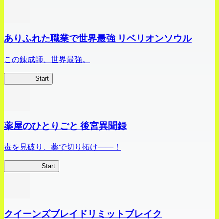
ありふれた職業で世界最強 リベリオンソウル
この錬成師、世界最強。
ありリベ
Start
薬屋のひとりごと 後宮異聞録
毒を見破り、薬で切り拓け――！
薬屋異聞録
Start
クイーンズブレイドリミットブレイク