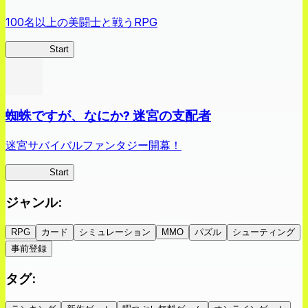
100名以上の美闘士と戦うRPG
クイブレ
Start
蜘蛛ですが、なにか? 迷宮の支配者
迷宮サバイバルファンタジー開幕！
蜘蛛ラビ
Start
ジャンル
:
RPG
カード
シミュレーション
MMO
パズル
シューティング
事前登録
タグ
: