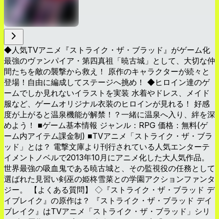
◆人気TVアニメ『ストライク・ザ・ブラッド』がゲーム化
最強のヴァンパイア・第四真祖「暁古城」として、大切な仲
間たちを敵の襲撃から救え！ 原作のキャラクターが続々と
登場！自由に編成してステージへ挑め！ ◆ヒロイン達のゲ
ームでしか見れないイラストを実装 水着やドレス、メイド
服など、ゲームオリジナル衣装のヒロインが見れる！ 好感
度が上がると温泉機能が解禁！？一緒に温泉へ入り、絆を深
めよう！ ■ゲーム基本情報 ジャンル：RPG 価格：無料(ゲ
ーム内アイテム課金制) ■TVアニメ「ストライク・ザ・ブラ
ッド」とは？ 電撃文庫より刊行されている人気エンターテ
イメントノベルで2013年10月にアニメ化した大人気作品。
世界最強の吸血鬼である暁古城と、その監視役の任務として
選ばれた見習い剣巫の姫柊雪菜との学園アクションファンタ
ジー。 【よくある質問】 ◇『ストライク・ザ・ブラッド デ
イブレイク』の原作は？ 『ストライク・ザ・ブラッド デイ
ブレイク』はTVアニメ「ストライク・ザ・ブラッド」シリ