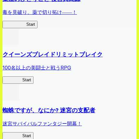
毒を見破り、薬で切り拓け――！
薬屋異聞録
Start
クイーンズブレイドリミットブレイク
100名以上の美闘士と戦うRPG
クイブレ
Start
蜘蛛ですが、なにか? 迷宮の支配者
迷宮サバイバルファンタジー開幕！
蜘蛛ラビ
Start