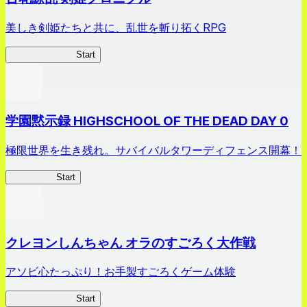
美しき剣姫たちと共に、乱世を斬り拓くRPG
剣姫クロニクル
Start
学園黙示録 HIGHSCHOOL OF THE DEAD DAY 0
極限世界を生き残れ。サバイバルタワーディフェンス開幕！
HOTDZero
Start
クレヨンしんちゃん オラのすごろく大作戦
アソビ心たっぷり！お手製すごろくゲーム体験
オラすご大作戦
Start