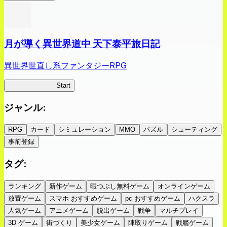
月が導く異世界道中 天下泰平旅日記
異世界世直し系ファンタジーRPG
ツキミチ旅日記
Start
ジャンル
:
RPG
カード
シミュレーション
MMO
パズル
シューティング
事前登録
タグ
:
ランキング
新作ゲーム
暇つぶし無料ゲーム
オンラインゲーム
放置ゲーム
スマホ おすすめゲーム
pc おすすめゲーム
ハクスラ
人気ゲーム
アニメゲーム
脱出ゲーム
戦争
マルチプレイ
3D ゲーム
街づくり
美少女ゲーム
陣取りゲーム
戦艦ゲーム