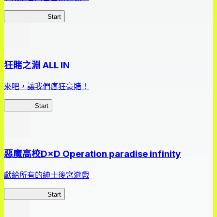
我，成了財閥
Start
狂賭之淵 ALL IN
來吧，讓我們瘋狂豪賭！
狂賭之淵
Start
惡魔高校D×D Operation paradise infinity
獻給所有的紳士後宮遊戲
惡魔高校D×D
Start