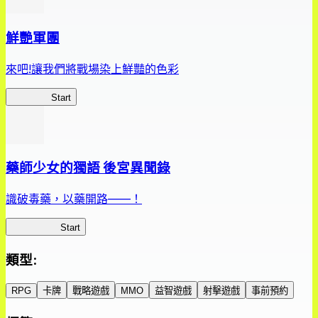
鮮艷軍團
來吧!讓我們將戰場染上鮮豔的色彩
鮮艷軍團
Start
藥師少女的獨語 後宮異聞錄
識破毒藥，以藥開路——！
藥屋異聞錄
Start
類型
:
RPG
卡牌
戰略遊戲
MMO
益智遊戲
射擊遊戲
事前預約