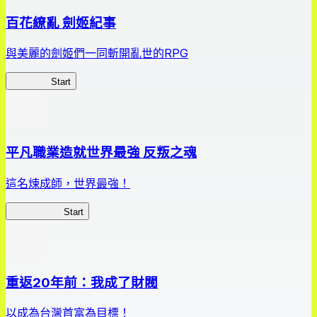
百花繚亂 劍姬紀事
與美麗的劍姬們一同斬開亂世的RPG
劍姬紀事
Start
平凡職業造就世界最強 反叛之魂
這名煉成師，世界最強！
平凡職業RS
Start
重返20年前：我成了財閥
以成為台灣首富為目標！