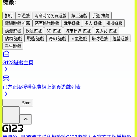
標籤
:
排行
新遊戲
消磨時間免費遊戲
線上遊戲
手遊 推薦
電腦遊戲 推薦
密室逃脫遊戲
戰爭遊戲
多人 遊戲
掛機遊戲
動漫遊戲
砍殺遊戲
3D 遊戲
城市建造 遊戲
美少女 遊戲
佔領 遊戲
戰艦 遊戲
奇幻 遊戲
人氣遊戲
塔防遊戲
經營遊戲
重生遊戲
G123遊戲主頁
官方正版授權免費線上網頁遊戲列表
黎明破曉
Start
營運公司
服務條款
隱私權政策
G123遊戲主頁
官方正版授權免