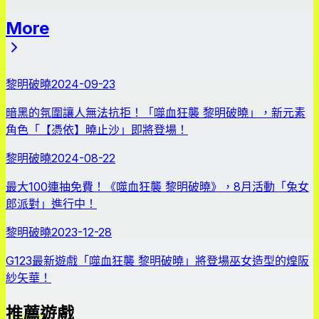
More
最新消息
黎明破曉
2024-09-23
暗黑的氛圍讓人無法抗拒！「噬血狂襲 黎明破曉」，新元素
角色「【憑依】曉止沙」即將登場！
黎明破曉
2024-08-22
最大100連抽免費！《噬血狂襲 黎明破曉》，8月活動「兔女
郎派對」進行中！
黎明破曉
2023-12-28
G123最新遊戲「噬血狂襲 黎明破曉」將登場巫女造型的煌阪
紗矢華！
推薦遊戲