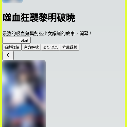
噬血狂襲黎明破曉
最強的吸血鬼與劍巫少女編織的故事，開幕！
黎明破曉
Start
遊戲詳情
官方帳號
最新消息
推薦遊戲