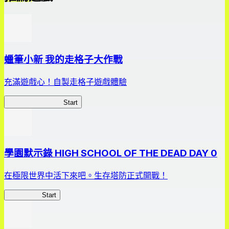
蠟筆小新 我的走格子大作戰
充滿遊戲心！自製走格子遊戲體驗
我的走格子大作戰
Start
學園默示錄 HIGH SCHOOL OF THE DEAD DAY 0
在極限世界中活下來吧。生存塔防正式開戰！
HOTDZero
Start