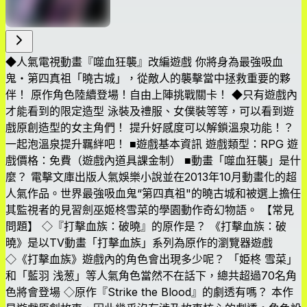
◆人氣電視動畫『噬血狂襲』改編遊戲 你將身為最強吸血
鬼・第四真祖「曉古城」，從敵人的襲擊當中拯救重要的夥
伴！ 原作角色陸續登場！自由上陣挑戰關卡！ ◆只有遊戲內
才能看到的限定造型 泳裝及禮服、女僕裝等等，可以看到遊
戲原創造型的女主角們！ 提升好感度可以解鎖溫泉功能！？
一起泡溫泉提升羈絆吧！ ■遊戲基本資訊 遊戲類型：RPG 遊
戲價格：免費（遊戲內道具課金制） ■動畫「噬血狂襲」是什
麼？ 電擊文庫出版人氣娛樂小說並在2013年10月動畫化的超
人氣作品。世界最強吸血鬼“第四真祖"的曉古城和被選上擔任
其監視者的見習劍巫姬柊雪菜的學園動作奇幻物語。 【常見
問題】 ◇『打擊血族：破曉』的原作是？ 《打擊血族：破
曉》是以TV動畫「打擊血族」系列為原作的瀏覽器遊戲
◇《打擊血族》遊戲內的角色會出現多少呢？ 「姫柊 雪菜」
和「藍羽 浅葱」等人氣角色當然不在話下，總共超過70名角
色將會登場 ◇原作『Strike the Blood』的劇透有嗎？ 本作