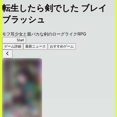
転生したら剣でした ブレイ
ブラッシュ
モフ耳少女と親バカな剣のローグライクRPG
転剣BR
Start
ゲーム詳細
最新ニュース
おすすめゲーム