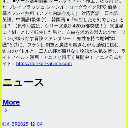
す。 ■ゲーム基本情報 ゲームタイトル：転生したら剣でし
た ブレイブラッシュ ジャンル：ローグライクRPG 価格：
基本プレイ無料（アプリ内課金あり） 対応言語：日本語、
英語、中国語(繁体字)、韓国語 ■『転生したら剣でした』と
は？ 【原作小説は、シリーズ累計420万部突破！】 異世界
に「剣」として転生した男と、自由を求める獣人の少女・フ
ランが織りなす冒険ファンタジー！ 知性を持つ魔剣“師
匠”と共に、フランは剣技と魔法を磨きながら強敵に挑む。
迫力のバトルと、二人の絆が織りなす物語が人気を博し、ラ
イトノベル・漫画・アニメと幅広く展開中！ アニメ公式サ
イト：
https://tenken-anime.com
ニュース
More
ニュース
転剣BR
2025-12-04