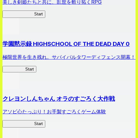
美しき剣姫たちと共に、乱世を斬り拓くRPG
剣姫クロニクル
Start
学園黙示録 HIGHSCHOOL OF THE DEAD DAY 0
極限世界を生き残れ。サバイバルタワーディフェンス開幕！
HOTDZero
Start
クレヨンしんちゃん オラのすごろく大作戦
アソビ心たっぷり！お手製すごろくゲーム体験
オラすご大作戦
Start