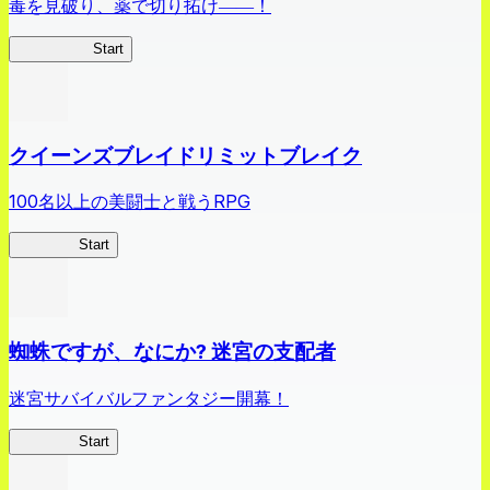
毒を見破り、薬で切り拓け――！
薬屋異聞録
Start
クイーンズブレイドリミットブレイク
100名以上の美闘士と戦うRPG
クイブレ
Start
蜘蛛ですが、なにか? 迷宮の支配者
迷宮サバイバルファンタジー開幕！
蜘蛛ラビ
Start