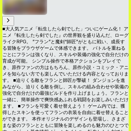
■大人気アニメ「転生したら剣でした」ついにゲーム化！ ア
ニメ『転生したら剣でした』の世界観を盛り込んだ、ローグ
ライクRPG。 ”フラン”と魔剣“師匠”がともに戦い、成長す
る冒険をブラウザゲームで体感できます。 バトルを重ねる
ごとにフランは強くなり、スキルや装備の強化で自分だけの
育成が可能。 シンプル操作で本格アクションをプレイで
き、原作ファンの方はもちろん、原作小説・コミック・アニ
メを知らない方でも楽しんでいただける内容となっておりま
す。 ■迫りくる敵をフランと師匠が撃破！ ダンジョンを進
みながら、迫りくる敵を倒し、スキルの組み合わせや装備の
強化で自分だけの最強ビルドを作り上げましょう。フランと
一緒に、簡単操作で爽快感あふれる戦闘をお楽しみいただけ
ます。 ■フランを可愛く着せ替えよう！ ゲーム内では、獲
得したスキンを使ってフランの衣装を自由に着せ替えること
ができます。 本作オリジナルのデザインも登場し、さまざ
まな姿のフランとともに冒険を楽しめるのも魅力のひとつで