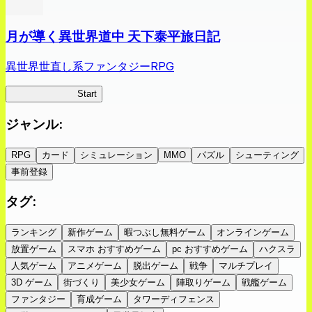
月が導く異世界道中 天下泰平旅日記
異世界世直し系ファンタジーRPG
ツキミチ旅日記
Start
ジャンル
:
RPG
カード
シミュレーション
MMO
パズル
シューティング
事前登録
タグ
:
ランキング
新作ゲーム
暇つぶし無料ゲーム
オンラインゲーム
放置ゲーム
スマホ おすすめゲーム
pc おすすめゲーム
ハクスラ
人気ゲーム
アニメゲーム
脱出ゲーム
戦争
マルチプレイ
3D ゲーム
街づくり
美少女ゲーム
陣取りゲーム
戦艦ゲーム
ファンタジー
育成ゲーム
タワーディフェンス