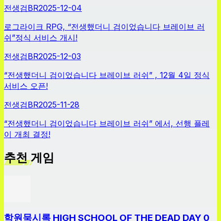
전생검BR
2025-12-04
로그라이크 RPG, “전생했더니 검이었습니다 브레이브 러
쉬”정식 서비스 개시!
전생검BR
2025-12-03
“전생했더니 검이었습니다 브레이브 러쉬” , 12월 4일 정식
서비스 오픈!
전생검BR
2025-11-28
“전생했더니 검이었습니다 브레이브 러쉬” 에서, 선행 플레
이 개최 결정!
추천 게임
학원묵시록 HIGH SCHOOL OF THE DEAD DAY 0