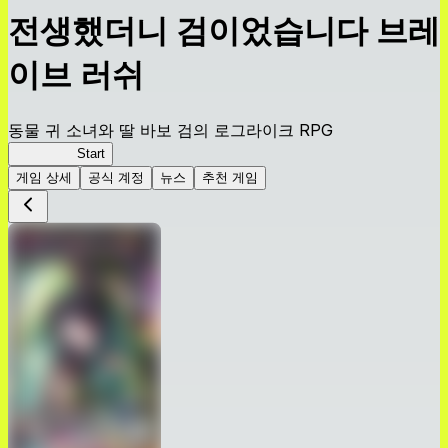
전생했더니 검이었습니다 브레
이브 러쉬
동물 귀 소녀와 딸 바보 검의 로그라이크 RPG
전생검BR
Start
게임 상세
공식 계정
뉴스
추천 게임