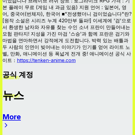
이었습니다 브레이브 러쉬 장르 : 로그라이크 RPG 가격 : 기
본 플레이 무료 (게임 내 과금 있음) 지원 언어 : 일본어, 영
어, 중국어(번체자), 한국어 ■"전생했더니 검이었습니다"란?
[원작 소설은 시리즈 누계 420만부 돌파!] 이세계에 '검'으로
서 환생한 남자와 자유를 찾는 수인 소녀 프란이 만들어내는
모험 판타지! 지성을 가진 마검 '스승'과 함께 프란은 검기와
마법을 연마하면서 강적에게 도전합니다. 박력 있는 배틀과
두 사람의 인연이 빚어내는 이야기가 인기를 얻어 라이트 노
벨, 만화, 애니메이션 등 폭넓게 전개 중! 애니메이션 공식 사
이트：
https://tenken-anime.com
공식 계정
뉴스
More
뉴스