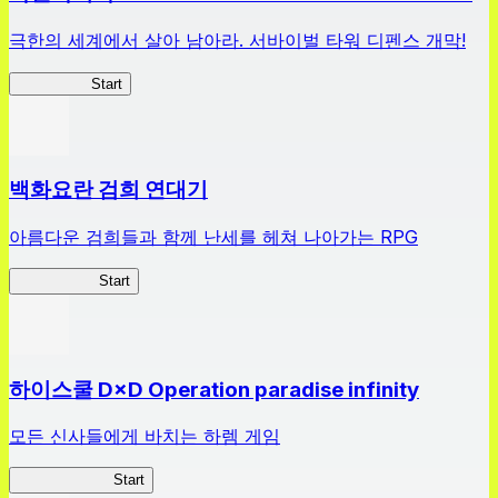
극한의 세계에서 살아 남아라. 서바이벌 타워 디펜스 개막!
HOTDZero
Start
백화요란 검희 연대기
아름다운 검희들과 함께 난세를 헤쳐 나아가는 RPG
검희 연대기
Start
하이스쿨 D×D Operation paradise infinity
모든 신사들에게 바치는 하렘 게임
하이스쿨 D×D
Start