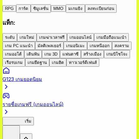
RPG
การ์ด
ซิมูเลชั่น
MMO
มเกมยิง
ลงทะเบียนก่อน
แท็ก
:
ระดับ
เกมใหม่
เกมฆ่าเวลาฟรี
เกมออนไลน์
เกมมือถือแนะนำ
เกม PC แนะนำ
มัลติเพลเยอร์
เกมอนิเมะ
เกมหนีออก
สงคราม
เกมออโต้
เดินฟัน
เกม 3D
แฟนตาซี
สร้างเมือง
เกมบิโชโจะ
เรือรบเกม
เกมยึดฐาน
เกมฮิต
ทาวเวอร์ดีเฟนส์
G123 เกมยอดนิยม
รายชื่อเกมฟรี (เกมออนไลน์)
TenkenBR
เริ่ม