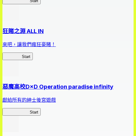
我，成了財閥
Start
狂賭之淵 ALL IN
來吧，讓我們瘋狂豪賭！
狂賭之淵
Start
惡魔高校D×D Operation paradise infinity
獻給所有的紳士後宮遊戲
惡魔高校D×D
Start