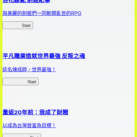
百花繚亂 劍姬紀事
與美麗的劍姬們一同斬開亂世的RPG
劍姬紀事
Start
平凡職業造就世界最強 反叛之魂
這名煉成師，世界最強！
平凡職業RS
Start
重返20年前：我成了財閥
以成為台灣首富為目標！