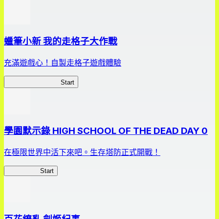
蠟筆小新 我的走格子大作戰
充滿遊戲心！自製走格子遊戲體驗
我的走格子大作戰
Start
學園默示錄 HIGH SCHOOL OF THE DEAD DAY 0
在極限世界中活下來吧。生存塔防正式開戰！
HOTDZero
Start