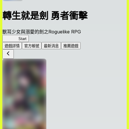
轉生就是劍 勇者衝擊
獸耳少女與溺愛的劍之Roguelike RPG
轉剣BR
Start
遊戲詳情
官方帳號
最新消息
推薦遊戲