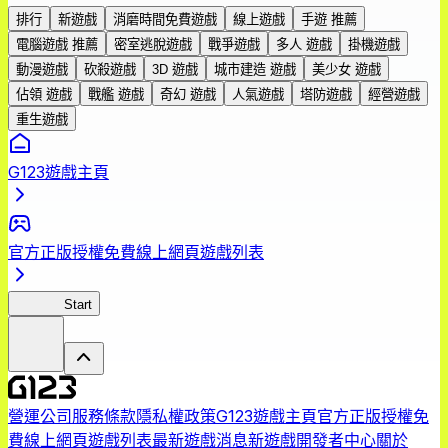
排行
新遊戲
消磨時間免費遊戲
線上遊戲
手遊 推薦
電腦遊戲 推薦
密室逃脫遊戲
戰爭遊戲
多人 遊戲
掛機遊戲
動漫遊戲
砍殺遊戲
3D 遊戲
城市建造 遊戲
美少女 遊戲
佔領 遊戲
戰艦 遊戲
奇幻 遊戲
人氣遊戲
塔防遊戲
經營遊戲
重生遊戲
G123遊戲主頁
官方正版授權免費線上網頁遊戲列表
轉剣BR
Start
營運公司
服務條款
隱私權政策
G123遊戲主頁
官方正版授權免
費線上網頁遊戲列表
最新遊戲消息
新遊戲
開發者中心
關於