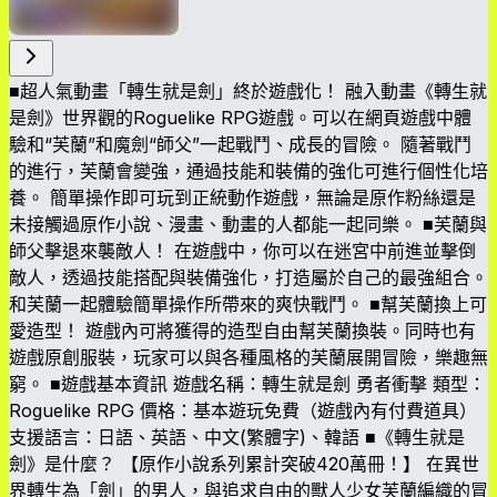
■超人氣動畫「轉生就是劍」終於遊戲化！ 融入動畫《轉生就
是劍》世界觀的Roguelike RPG遊戲。可以在網頁遊戲中體
驗和“芙蘭”和魔劍“師父”一起戰鬥、成長的冒險。 隨著戰鬥
的進行，芙蘭會變強，通過技能和裝備的強化可進行個性化培
養。 簡單操作即可玩到正統動作遊戲，無論是原作粉絲還是
未接觸過原作小說、漫畫、動畫的人都能一起同樂。 ■芙蘭與
師父擊退來襲敵人！ 在遊戲中，你可以在迷宮中前進並擊倒
敵人，透過技能搭配與裝備強化，打造屬於自己的最強組合。
和芙蘭一起體驗簡單操作所帶來的爽快戰鬥。 ■幫芙蘭換上可
愛造型！ 遊戲內可將獲得的造型自由幫芙蘭換裝。同時也有
遊戲原創服裝，玩家可以與各種風格的芙蘭展開冒險，樂趣無
窮。 ■遊戲基本資訊 遊戲名稱：轉生就是劍 勇者衝擊 類型：
Roguelike RPG 價格：基本遊玩免費（遊戲內有付費道具）
支援語言：日語、英語、中文(繁體字)、韓語 ■《轉生就是
劍》是什麼？ 【原作小說系列累計突破420萬冊！】 在異世
界轉生為「劍」的男人，與追求自由的獸人少女芙蘭編織的冒