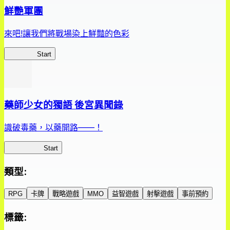
鮮艷軍團
來吧!讓我們將戰場染上鮮豔的色彩
鮮艷軍團
Start
藥師少女的獨語 後宮異聞錄
識破毒藥，以藥開路——！
藥屋異聞錄
Start
類型
:
RPG
卡牌
戰略遊戲
MMO
益智遊戲
射擊遊戲
事前預約
標籤
: