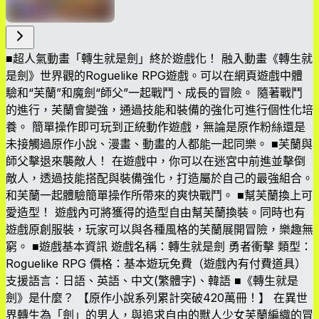
■超人氣動畫「轉生就是劍」終於遊戲化！ 融入動畫《轉生就
是劍》世界觀的Roguelike RPG遊戲。可以在網頁遊戲中體
驗和“芙蘭”和魔劍“師父”一起戰鬥、成長的冒險。 隨著戰鬥
的進行，芙蘭會變強，通過技能和裝備的強化可進行個性化培
養。 簡單操作即可玩到正統動作遊戲，無論是原作粉絲還是
未接觸過原作小說、漫畫、動畫的人都能一起同樂。 ■芙蘭與
師父擊退來襲敵人！ 在遊戲中，你可以在迷宮中前進並擊倒
敵人，透過技能搭配與裝備強化，打造屬於自己的最強組合。
和芙蘭一起體驗簡單操作所帶來的爽快戰鬥。 ■幫芙蘭換上可
愛造型！ 遊戲內可將獲得的造型自由幫芙蘭換裝。同時也有
遊戲原創服裝，玩家可以與各種風格的芙蘭展開冒險，樂趣無
窮。 ■遊戲基本資訊 遊戲名稱：轉生就是劍 勇者衝擊 類型：
Roguelike RPG 價格：基本遊玩免費（遊戲內有付費道具）
支援語言：日語、英語、中文(繁體字)、韓語 ■《轉生就是
劍》是什麼？ 【原作小說系列累計突破420萬冊！】 在異世
界轉生為「劍」的男人，與追求自由的獸人少女芙蘭編織的冒