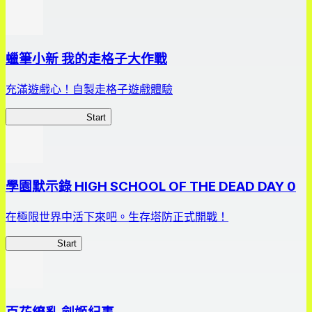
蠟筆小新 我的走格子大作戰
充滿遊戲心！自製走格子遊戲體驗
我的走格子大作戰
Start
學園默示錄 HIGH SCHOOL OF THE DEAD DAY 0
在極限世界中活下來吧。生存塔防正式開戰！
HOTDZero
Start