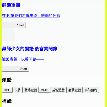
鮮艷軍團
來吧!讓我們將戰場染上鮮豔的色彩
鮮艷軍團
Start
藥師少女的獨語 後宮異聞錄
識破毒藥，以藥開路——！
藥屋異聞錄
Start
類型
:
RPG
卡牌
戰略遊戲
MMO
益智遊戲
射擊遊戲
事前預約
標籤
: