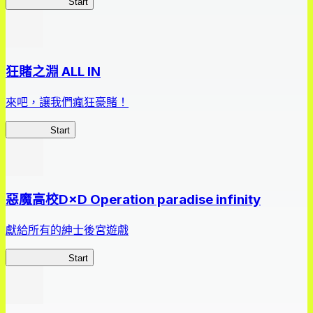
我，成了財閥
Start
狂賭之淵 ALL IN
來吧，讓我們瘋狂豪賭！
狂賭之淵
Start
惡魔高校D×D Operation paradise infinity
獻給所有的紳士後宮遊戲
惡魔高校D×D
Start