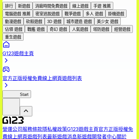
排行
新遊戲
消磨時間免費遊戲
線上遊戲
手遊 推薦
電腦遊戲 推薦
密室逃脫遊戲
戰爭遊戲
多人 遊戲
掛機遊戲
動漫遊戲
砍殺遊戲
3D 遊戲
城市建造 遊戲
美少女 遊戲
佔領 遊戲
戰艦 遊戲
奇幻 遊戲
人氣遊戲
塔防遊戲
經營遊戲
重生遊戲
G123遊戲主頁
官方正版授權免費線上網頁遊戲列表
轉剣BR
Start
營運公司
服務條款
隱私權政策
G123遊戲主頁
官方正版授權免
費線上網頁遊戲列表
最新遊戲消息
新遊戲
開發者中心
關於