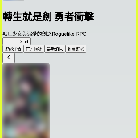
轉生就是劍 勇者衝擊
獸耳少女與溺愛的劍之Roguelike RPG
轉剣BR
Start
遊戲詳情
官方帳號
最新消息
推薦遊戲