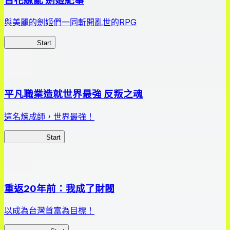
百花繚亂 劍姬紀事
與美麗的劍姬們一同斬開亂世的RPG
劍姬紀事
Start
平凡職業造就世界最強 反叛之魂
這名煉成師，世界最強！
平凡職業RS
Start
重返20年前：我成了財閥
以成為台灣首富為目標！