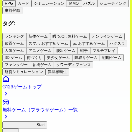
RPG
カード
シミュレーション
MMO
パズル
シューティング
事前登録
タグ
:
ランキング
新作ゲーム
暇つぶし無料ゲーム
オンラインゲーム
放置ゲーム
スマホ おすすめゲーム
pc おすすめゲーム
ハクスラ
人気ゲーム
アニメゲーム
脱出ゲーム
戦争
マルチプレイ
3D ゲーム
街づくり
美少女ゲーム
陣取りゲーム
戦艦ゲーム
ファンタジー
育成ゲーム
タワーディフェンス
経営シミュレーション
異世界転生
G123ゲームトップ
無料ゲーム（ブラウザゲーム）一覧
ビビッドアーミー
Start