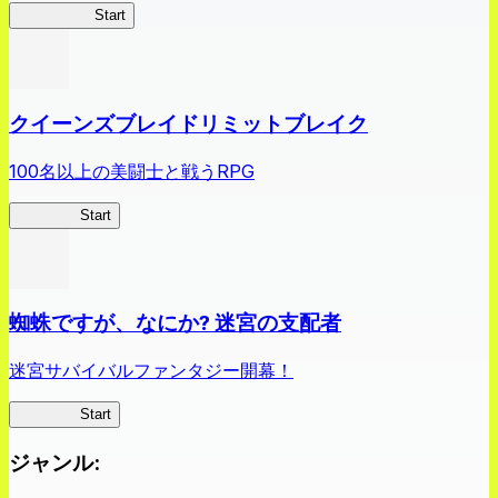
薬屋異聞録
Start
クイーンズブレイドリミットブレイク
100名以上の美闘士と戦うRPG
クイブレ
Start
蜘蛛ですが、なにか? 迷宮の支配者
迷宮サバイバルファンタジー開幕！
蜘蛛ラビ
Start
ジャンル
: