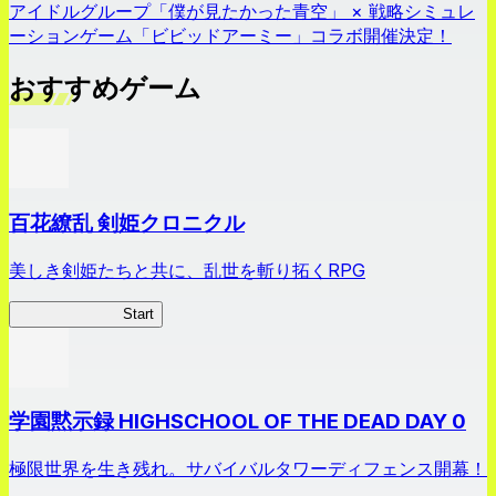
アイドルグループ「僕が見たかった青空」 × 戦略シミュレ
ーションゲーム「ビビッドアーミー」コラボ開催決定！
おすすめゲーム
百花繚乱 剣姫クロニクル
美しき剣姫たちと共に、乱世を斬り拓くRPG
剣姫クロニクル
Start
学園黙示録 HIGHSCHOOL OF THE DEAD DAY 0
極限世界を生き残れ。サバイバルタワーディフェンス開幕！