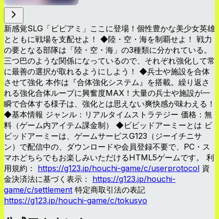
新感覚SLG「ビビアミ」ここに登場！個性豊かな美少女英雄
とともに戦場を支配せよ！ ◆陸・空・海を制覇せよ！ 戦力
の要となる部隊は「陸・空・海」の3種類に分かれている。
三つ巴のような関係になっているので、それぞれ強化して常
に最善の選択が取れるようにしよう！ ◆兵士や施設を合体
させて強化 本作は『合体強化システム』を搭載。繰り返さ
れる強化合体ループに興奮度MAX！大量の兵士や施設が一
瞬で合体する様子は、強化とは思えない爽快感が味わえる！
◆基本情報 ジャンル：リアルタイムストラテジー 価格：無
料（ゲーム内アイテム課金制） ◆ビビッドアーミーとは ビ
ビッドアーミーは、ゲームサービスG123（ジーイチニサ
ン）で配信中の、ダウンロードや会員登録不要で、PC・ス
マホどちらでもお楽しみいただけるHTML5ゲームです。 利
用規約：
https://g123.jp/houchi-game/c/userprotocol
資
金決済法に基づく表示：
https://g123.jp/houchi-
game/c/settlement
特定商取引法の表記
https://g123.jp/houchi-game/c/tokusyo