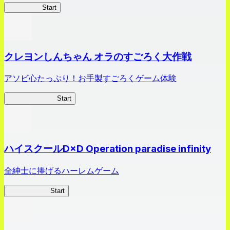
HOTDZero
Start
クレヨンしんちゃん オラのすごろく大作戦
アソビ心たっぷり！お手製すごろくゲーム体験
オラすご大作戦
Start
ハイスクールD×D Operation paradise infinity
全紳士に捧げるハーレムゲーム
ハイスクール
Start