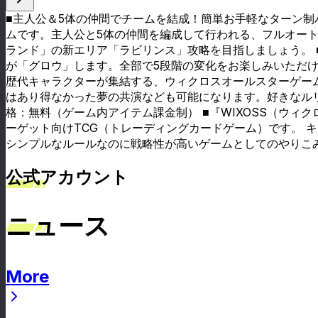
■主人公＆5体の仲間でチームを結成！簡単お手軽なターン制バ
ムです。主人公と5体の仲間を編成して行われる、フルオート
ランド」の新エリア「ラビリンス」攻略を目指しましょう。 
が「グロウ」します。全部で5段階の変化をお楽しみいただけ
歴代キャラクターが集結する、ウィクロスオールスターゲーム
はあり得なかった夢の共演なども可能になります。好きなルリ
格：無料（ゲーム内アイテム課金制） ■『WIXOSS（ウィ
ーゲット向けTCG（トレーディングカードゲーム）です。 
シンプルなルールなのに戦略性が高いゲームとしてのやりこ
公式アカウント
ニュース
More
ニュース