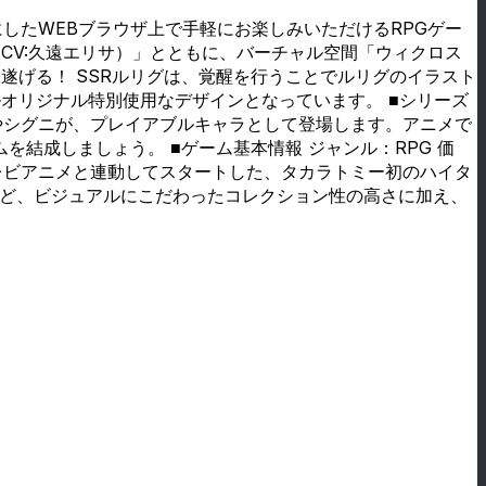
にしたWEBブラウザ上で手軽にお楽しみいただけるRPGゲー
CV:久遠エリサ）」とともに、バーチャル空間「ウィクロス
遂げる！ SSRルリグは、覚醒を行うことでルリグのイラスト
オリジナル特別使用なデザインとなっています。 ■シリーズ
やシグニが、プレイアブルキャラとして登場します。アニメで
結成しましょう。 ■ゲーム基本情報 ジャンル：RPG 価
にテレビアニメと連動してスタートした、タカラトミー初のハイタ
など、ビジュアルにこだわったコレクション性の高さに加え、