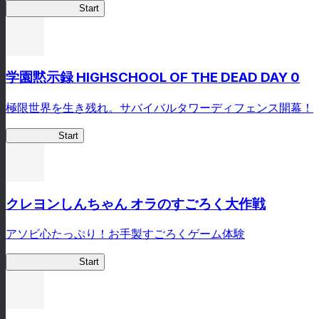
剣姫クロニクル
Start
学園黙示録 HIGHSCHOOL OF THE DEAD DAY 0
極限世界を生き残れ。サバイバルタワーディフェンス開幕！
HOTDZero
Start
クレヨンしんちゃん オラのすごろく大作戦
アソビ心たっぷり！お手製すごろくゲーム体験
オラすご大作戦
Start