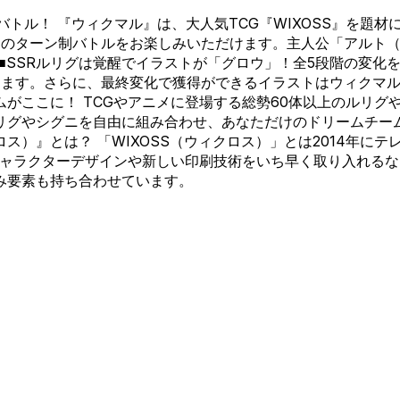
トル！ 『ウィクマル』は、大人気TCG『WIXOSS』を題材
のターン制バトルをお楽しみいただけます。主人公「アルト（
■SSRルリグは覚醒でイラストが「グロウ」！全5段階の変化を
ます。さらに、最終変化で獲得ができるイラストはウィクマル
がここに！ TCGやアニメに登場する総勢60体以上のルリグ
グやシグニを自由に組み合わせ、あなただけのドリームチームを
クロス）』とは？ 「WIXOSS（ウィクロス）」とは2014年
キャラクターデザインや新しい印刷技術をいち早く取り入れる
み要素も持ち合わせています。