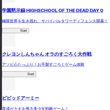
学園黙示録 HIGHSCHOOL OF THE DEAD DAY 0
極限世界を生き残れ。サバイバルタワーディフェンス開幕！
HOTDZero
Start
クレヨンしんちゃん オラのすごろく大作戦
アソビ心たっぷり！お手製すごろくゲーム体験
オラすご大作戦
Start
ビビッドアーミー
育成がカギを握る美少女戦略ゲーム！