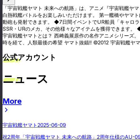
「宇宙戦艦ヤマト 未来への航路」は、アニメ『宇宙戦艦ヤ
白熱戦艦バトルをお楽しみいただけます。 第一艦橋やヤマ
動砲も発射できます。 ◆7日間イベントでUR船員「キャロラ
SSR・URのメカ、その他様々なアイテムを獲得できます。 
宇宙戦艦ヤマトとは？ 西﨑義展原作の名作アニメシリーズ。 –
時を経て、人類最後の希望 ヤマト抜錨!! ©2012 宇宙戦艦ヤ
公式アカウント
ニュース
More
ニュース
宇宙戦艦ヤマト
2025-06-09
祝2周年「宇宙戦艦ヤマト 未来への航路」2周年仕様のAU-