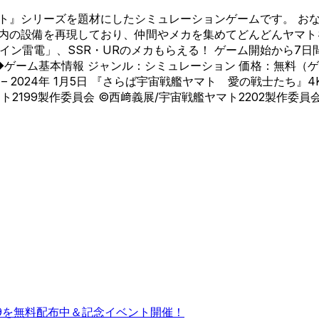
マト』シリーズを題材にしたシミュレーションゲームです。 お
ト内の設備を再現しており、仲間やメカを集めてどんどんヤマ
イン雷電」、SSR・URのメカもらえる！ ゲーム開始から7
◆ゲーム基本情報 ジャンル：シミュレーション 価格：無料（
 2024年 1月5日 『さらば宇宙戦艦ヤマト 愛の戦士たち』
マト2199製作委員会 ©西﨑義展/宇宙戦艦ヤマト2202製作委員
09を無料配布中＆記念イベント開催！