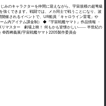
なじみのキャラクターを仲間に迎えながら、宇宙規模の超弩級
トを強くできます。戦闘では、メカ同士で戦うことになり、波
日間開催されるイベントで、UR船員「キャロライン雷電」や
ゲーム内アイテム課金制） ◆『宇宙戦艦ヤマト』作品情報 ・
4Kリマスター 劇場上映！ 何もかも皆懐かしい―― 半世紀の
会 ©西﨑義展/宇宙戦艦ヤマト2205製作委員会