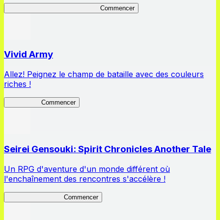
So I'm a Spider, So What? RotL
Commencer
Vivid Army
Allez! Peignez le champ de bataille avec des couleurs
riches !
Vivid Army
Commencer
Seirei Gensouki: Spirit Chronicles Another Tale
Un RPG d'aventure d'un monde différent où
l'enchaînement des rencontres s'accélère !
Seirei Another Tale
Commencer