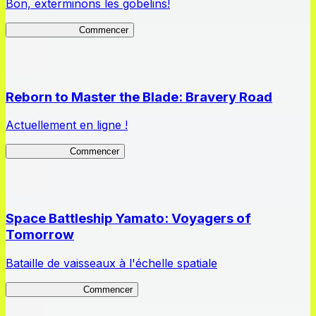
Bon, exterminons les gobelins!
GoblinSlayerEH
Commencer
Reborn to Master the Blade: Bravery Road
Actuellement en ligne !
Bravery Road
Commencer
Space Battleship Yamato: Voyagers of
Tomorrow
Bataille de vaisseaux à l'échelle spatiale
YamatoVoyagers
Commencer