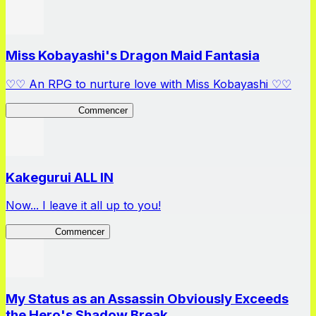
Miss Kobayashi's Dragon Maid Fantasia
♡♡ An RPG to nurture love with Miss Kobayashi ♡♡
DragonFantasia
Commencer
Kakegurui ALL IN
Now... I leave it all up to you!
Kakegurui
Commencer
My Status as an Assassin Obviously Exceeds
the Hero's Shadow Break