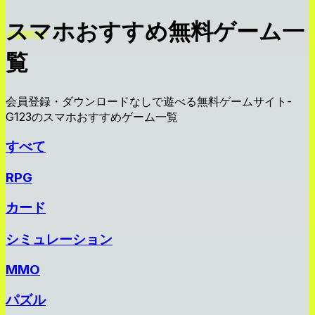
スマホおすすめ無料ゲーム一
覧
会員登録・ダウンロードなしで遊べる無料ゲームサイト-
G123のスマホおすすめゲーム一覧
すべて
RPG
カード
シミュレーション
MMO
パズル