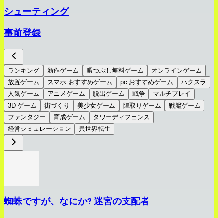
シューティング
事前登録
ランキング
新作ゲーム
暇つぶし無料ゲーム
オンラインゲーム
放置ゲーム
スマホ おすすめゲーム
pc おすすめゲーム
ハクスラ
人気ゲーム
アニメゲーム
脱出ゲーム
戦争
マルチプレイ
3D ゲーム
街づくり
美少女ゲーム
陣取りゲーム
戦艦ゲーム
ファンタジー
育成ゲーム
タワーディフェンス
経営シミュレーション
異世界転生
蜘蛛ですが、なにか? 迷宮の支配者