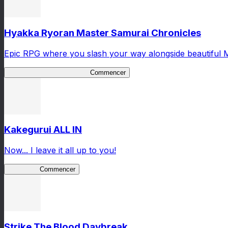
Hyakka Ryoran Master Samurai Chronicles
Epic RPG where you slash your way alongside beautiful 
Master Samurai Chronicles
Commencer
Kakegurui ALL IN
Now... I leave it all up to you!
Kakegurui
Commencer
Strike The Blood Daybreak