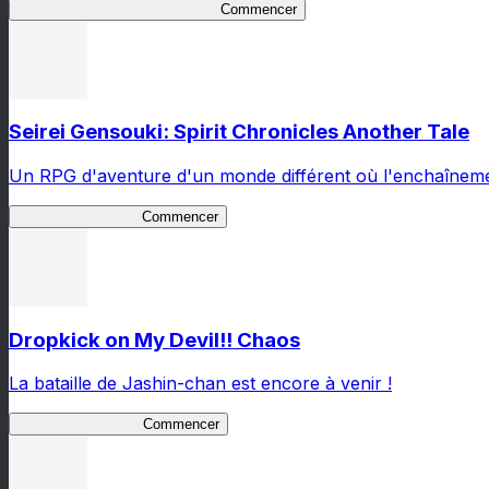
TSUKIMICHI Peace Chronicles
Commencer
Seirei Gensouki: Spirit Chronicles Another Tale
Un RPG d'aventure d'un monde différent où l'enchaînemen
Seirei Another Tale
Commencer
Dropkick on My Devil!! Chaos
La bataille de Jashin-chan est encore à venir !
Jashin-chan Chaos
Commencer