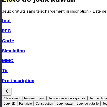
Jeux gratuits sans téléchargement ni inscription - Liste de
tout
RPG
Carte
Simulation
MMO
Tir
Pré-inscription
Classement
Nouveaux jeux
Jeux occasionnels gratuits
Jeux en lign
Jeux 3D
Fantaisie
Construction
Jeux kawaii
Jeux de bataille
Je