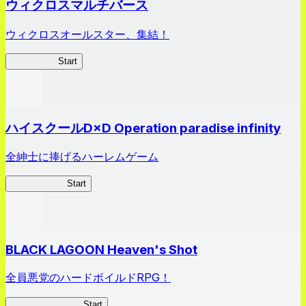
ウィクロスマルチバース
ウィクロスオールスター、集結！
ウィクロス
Start
ハイスクールD×D Operation paradise infinity
全紳士に捧げるハーレムゲーム
ハイスクール
Start
BLACK LAGOON Heaven's Shot
全員悪党のハードボイルドRPG！
BLACK LAGOON
Start