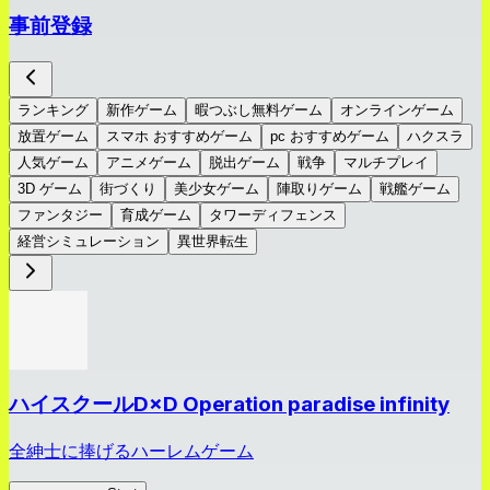
事前登録
ランキング
新作ゲーム
暇つぶし無料ゲーム
オンラインゲーム
放置ゲーム
スマホ おすすめゲーム
pc おすすめゲーム
ハクスラ
人気ゲーム
アニメゲーム
脱出ゲーム
戦争
マルチプレイ
3D ゲーム
街づくり
美少女ゲーム
陣取りゲーム
戦艦ゲーム
ファンタジー
育成ゲーム
タワーディフェンス
経営シミュレーション
異世界転生
ハイスクールD×D Operation paradise infinity
全紳士に捧げるハーレムゲーム