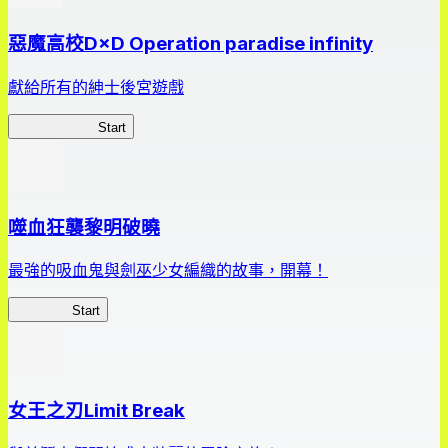
惡魔高校D×D Operation paradise infinity
獻給所有的紳士後宮遊戲
惡魔高校D×D
Start
噬血狂襲黎明破曉
最強的吸血鬼與劍巫少女編織的故事，開幕！
黎明破曉
Start
女王之刃Limit Break