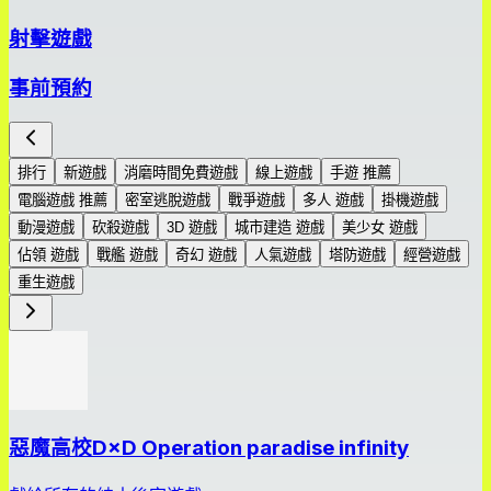
射擊遊戲
事前預約
排行
新遊戲
消磨時間免費遊戲
線上遊戲
手遊 推薦
電腦遊戲 推薦
密室逃脫遊戲
戰爭遊戲
多人 遊戲
掛機遊戲
動漫遊戲
砍殺遊戲
3D 遊戲
城市建造 遊戲
美少女 遊戲
佔領 遊戲
戰艦 遊戲
奇幻 遊戲
人氣遊戲
塔防遊戲
經營遊戲
重生遊戲
惡魔高校D×D Operation paradise infinity