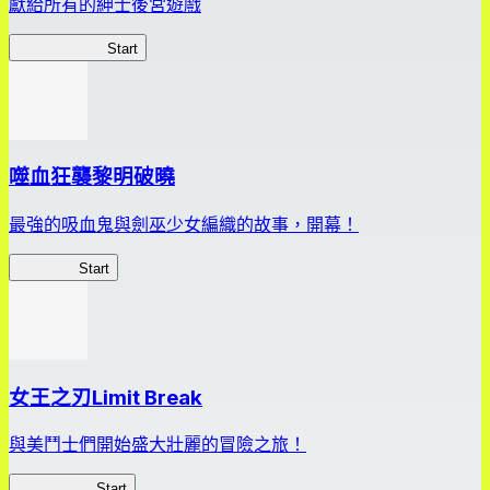
獻給所有的紳士後宮遊戲
惡魔高校D×D
Start
噬血狂襲黎明破曉
最強的吸血鬼與劍巫少女編織的故事，開幕！
黎明破曉
Start
女王之刃Limit Break
與美鬥士們開始盛大壯麗的冒險之旅！
女王之刃LB
Start