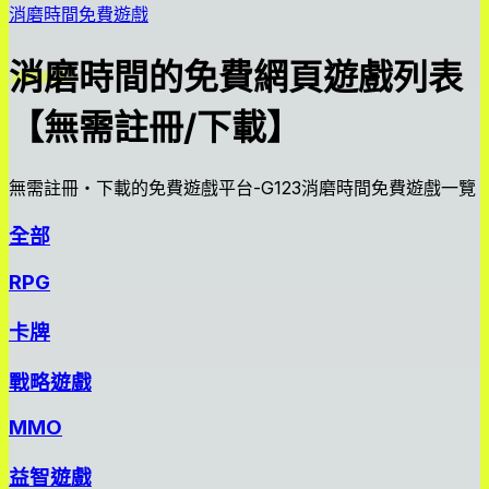
消磨時間免費遊戲
消磨時間的免費網頁遊戲列表
【無需註冊/下載】
無需註冊・下載的免費遊戲平台-G123消磨時間免費遊戲一覽
全部
RPG
卡牌
戰略遊戲
MMO
益智遊戲