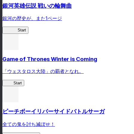
銀河英雄伝説 戦いの輪舞曲
銀河の歴史が、また1ページ
銀英伝
Start
Game of Thrones Winter is Coming
「ウェスタロス大陸」の覇者となれ。
GoT
Start
ピーチボーイリバーサイドバトルサーガ
全ての鬼を討ち滅ぼせ！