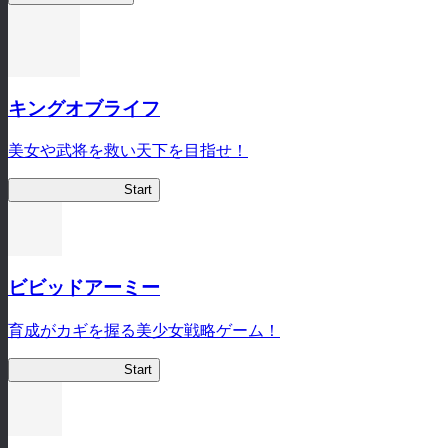
キングオブライフ
美女や武将を救い天下を目指せ！
キングオブライフ
Start
ビビッドアーミー
育成がカギを握る美少女戦略ゲーム！
ビビッドアーミー
Start