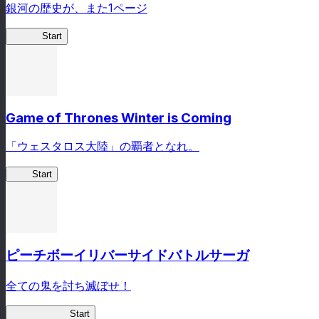
銀河の歴史が、また1ページ
銀英伝
Start
Game of Thrones Winter is Coming
「ウェスタロス大陸」の覇者となれ。
GoT
Start
ピーチボーイリバーサイドバトルサーガ
全ての鬼を討ち滅ぼせ！
ピーチボーイ
Start