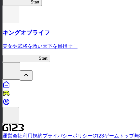
ピーチボーイ
Start
キングオブライフ
美女や武将を救い天下を目指せ！
キングオブライフ
Start
運営会社
利用規約
プライバシーポリシー
G123ゲームトップ
無