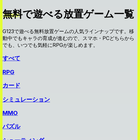
無料で遊べる放置ゲーム一覧
G123で遊べる無料放置ゲームの人気ラインナップです。移
動中でもキャラの育成が進むので、スマホ・PCどちらから
でも、いつでも気軽にRPGが楽しめます。
すべて
RPG
カード
シミュレーション
MMO
パズル