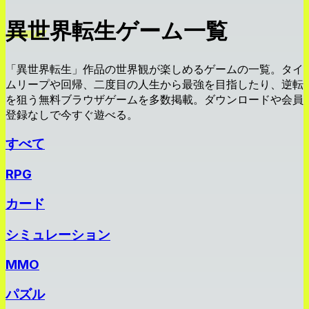
異世界転生ゲーム一覧
「異世界転生」作品の世界観が楽しめるゲームの一覧。タイ
ムリープや回帰、二度目の人生から最強を目指したり、逆転
を狙う無料ブラウザゲームを多数掲載。ダウンロードや会員
登録なしで今すぐ遊べる。
すべて
RPG
カード
シミュレーション
MMO
パズル