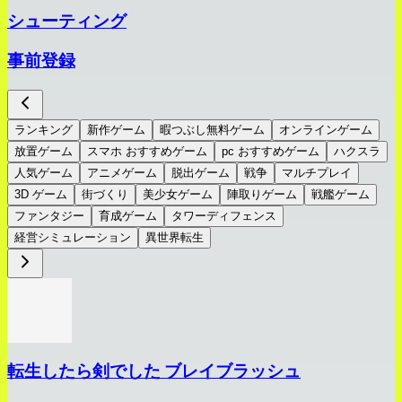
シューティング
事前登録
ランキング
新作ゲーム
暇つぶし無料ゲーム
オンラインゲーム
放置ゲーム
スマホ おすすめゲーム
pc おすすめゲーム
ハクスラ
人気ゲーム
アニメゲーム
脱出ゲーム
戦争
マルチプレイ
3D ゲーム
街づくり
美少女ゲーム
陣取りゲーム
戦艦ゲーム
ファンタジー
育成ゲーム
タワーディフェンス
経営シミュレーション
異世界転生
転生したら剣でした ブレイブラッシュ