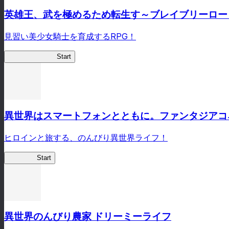
英雄王、武を極めるため転生す～ブレイブリーロー
見習い美少女騎士を育成するRPG！
英雄王ブレロド
Start
異世界はスマートフォンとともに。ファンタジアコ
ヒロインと旅する、のんびり異世界ライフ！
イセコネ
Start
異世界のんびり農家 ドリーミーライフ