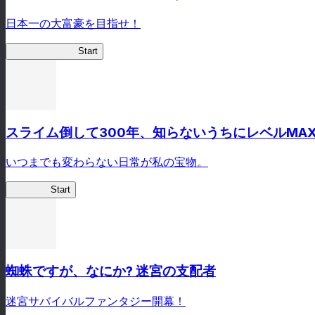
日本一の大富豪を目指せ！
俺、財閥になる
Start
スライム倒して300年、知らないうちにレベルMA
いつまでも変わらない日常が私の宝物。
スラクラ
Start
蜘蛛ですが、なにか? 迷宮の支配者
迷宮サバイバルファンタジー開幕！