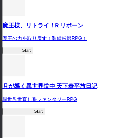
魔王様、リトライ！R リボーン
魔王の力を取り戻す！装備厳選RPG！
まおリボ
Start
月が導く異世界道中 天下泰平旅日記
異世界世直し系ファンタジーRPG
ツキミチ旅日記
Start