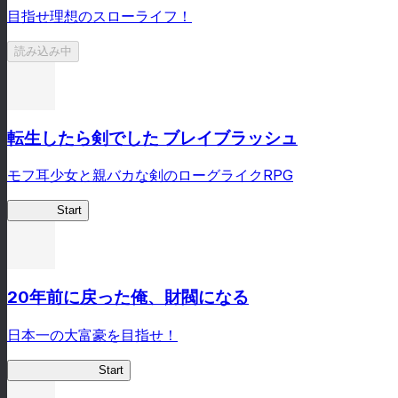
目指せ理想のスローライフ！
読み込み中
転生したら剣でした ブレイブラッシュ
モフ耳少女と親バカな剣のローグライクRPG
転剣BR
Start
20年前に戻った俺、財閥になる
日本一の大富豪を目指せ！
俺、財閥になる
Start