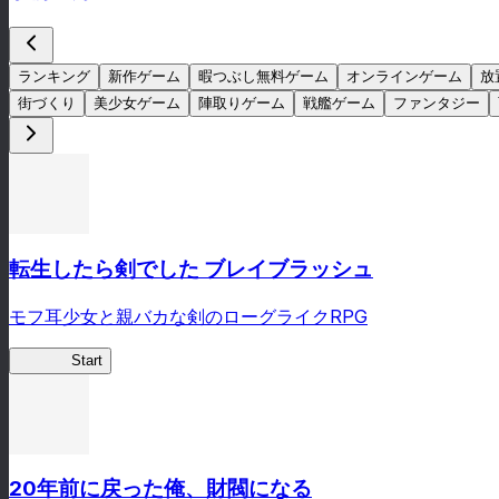
ランキング
新作ゲーム
暇つぶし無料ゲーム
オンラインゲーム
放
街づくり
美少女ゲーム
陣取りゲーム
戦艦ゲーム
ファンタジー
転生したら剣でした ブレイブラッシュ
モフ耳少女と親バカな剣のローグライクRPG
転剣BR
Start
20年前に戻った俺、財閥になる