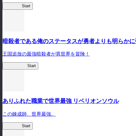
蜘蛛ラビ
Start
暗殺者である俺のステータスが勇者よりも明らかに
王国追放の最強暗殺者が異世界を冒険！
ステつよSB
Start
ありふれた職業で世界最強 リベリオンソウル
この錬成師、世界最強。
ありリベ
Start