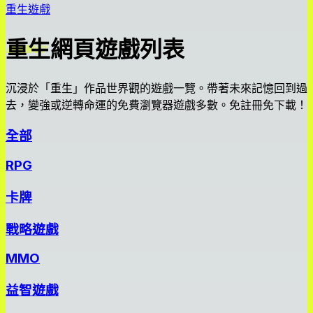
重生遊戲
重生網頁遊戲列表
沉浸於「重生」作品世界觀的遊戲一覽。帶著未來記憶回到過
去，變強或逆轉命運的免費瀏覽器遊戲多數。免註冊免下載！
全部
RPG
卡牌
戰略遊戲
MMO
益智遊戲