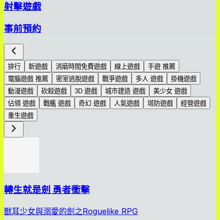
射擊遊戲
事前預約
排行
新遊戲
消磨時間免費遊戲
線上遊戲
手遊 推薦
電腦遊戲 推薦
密室逃脫遊戲
戰爭遊戲
多人 遊戲
掛機遊戲
動漫遊戲
砍殺遊戲
3D 遊戲
城市建造 遊戲
美少女 遊戲
佔領 遊戲
戰艦 遊戲
奇幻 遊戲
人氣遊戲
塔防遊戲
經營遊戲
重生遊戲
轉生就是劍 勇者衝擊
獸耳少女與溺愛的劍之Roguelike RPG