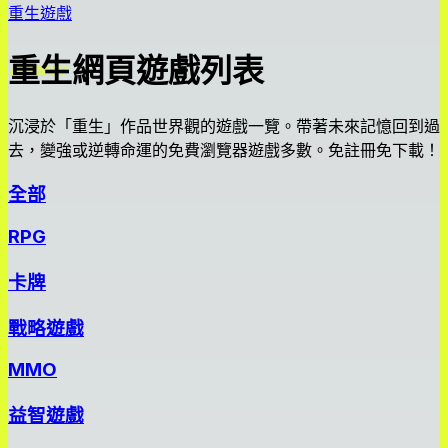
重生遊戲
重生網頁遊戲列表
沉浸於「重生」作品世界觀的遊戲一覽。帶著未來記憶回到過
去，變強或逆轉命運的免費瀏覽器遊戲多數。免註冊免下載！
全部
RPG
卡牌
戰略遊戲
MMO
益智遊戲