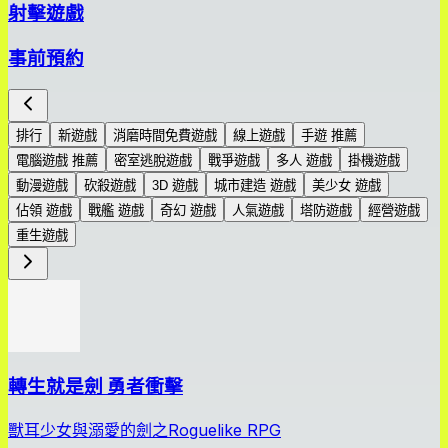
射擊遊戲
事前預約
排行
新遊戲
消磨時間免費遊戲
線上遊戲
手遊 推薦
電腦遊戲 推薦
密室逃脫遊戲
戰爭遊戲
多人 遊戲
掛機遊戲
動漫遊戲
砍殺遊戲
3D 遊戲
城市建造 遊戲
美少女 遊戲
佔領 遊戲
戰艦 遊戲
奇幻 遊戲
人氣遊戲
塔防遊戲
經營遊戲
重生遊戲
轉生就是劍 勇者衝擊
獸耳少女與溺愛的劍之Roguelike RPG