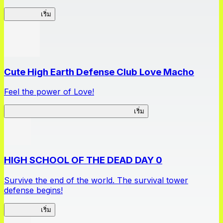
HOTDZero
เริ่ม
Cute High Earth Defense Club Love Macho
Feel the power of Love!
Cute High Earth Defense Club Love Macho
เริ่ม
HIGH SCHOOL OF THE DEAD DAY 0
Survive the end of the world. The survival tower
defense begins!
HOTDZero
เริ่ม