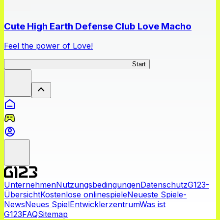
Cute High Earth Defense Club Love Macho
Feel the power of Love!
Cute High Earth Defense Club Love Macho
Start
Unternehmen
Nutzungsbedingungen
Datenschutz
G123-
Übersicht
Kostenlose onlinespiele
Neueste Spiele-
News
Neues Spiel
Entwicklerzentrum
Was ist
G123
FAQ
Sitemap