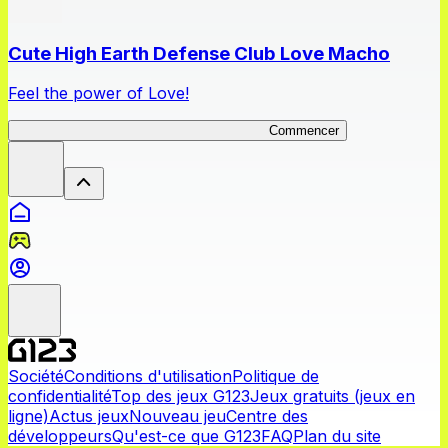
Cute High Earth Defense Club Love Macho
Feel the power of Love!
Cute High Earth Defense Club Love Macho
Commencer
Société
Conditions d'utilisation
Politique de
confidentialité
Top des jeux G123
Jeux gratuits (jeux en
ligne)
Actus jeux
Nouveau jeu
Centre des
développeurs
Qu'est-ce que G123
FAQ
Plan du site