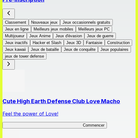
Classement
Nouveaux jeux
Jeux occasionnels gratuits
Jeux en ligne
Meilleurs jeux mobiles
Meilleurs jeux PC
Multijoueur
Jeux Anime
Jeux d'évasion
Jeux de guerre
Jeux inactifs
Hacker et Slash
Jeux 3D
Fantaisie
Construction
Jeux kawaii
Jeux de bataille
Jeux de conquête
Jeux populaires
jeux de tower defense
Cute High Earth Defense Club Love Macho
Feel the power of Love!
Cute High Earth Defense Club Love Macho
Commencer