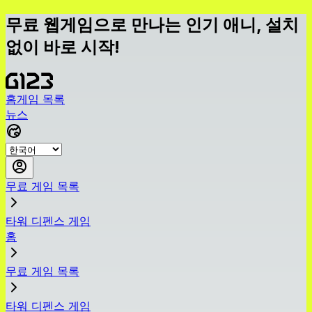
무료 웹게임으로 만나는 인기 애니, 설치
없이 바로 시작!
홈
게임 목록
뉴스
무료 게임 목록
타워 디펜스 게임
홈
무료 게임 목록
타워 디펜스 게임