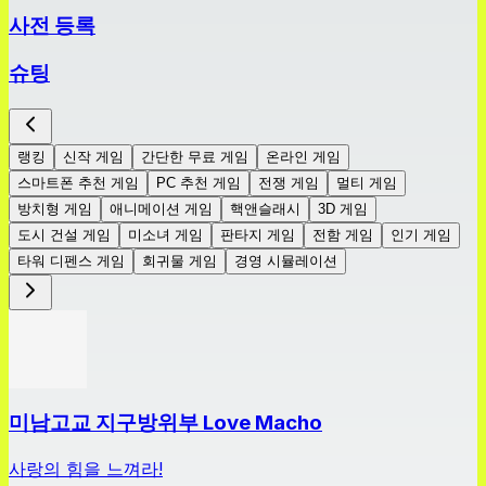
사전 등록
슈팅
랭킹
신작 게임
간단한 무료 게임
온라인 게임
스마트폰 추천 게임
PC 추천 게임
전쟁 게임
멀티 게임
방치형 게임
애니메이션 게임
핵앤슬래시
3D 게임
도시 건설 게임
미소녀 게임
판타지 게임
전함 게임
인기 게임
타워 디펜스 게임
회귀물 게임
경영 시뮬레이션
미남고교 지구방위부 Love Macho
사랑의 힘을 느껴라!