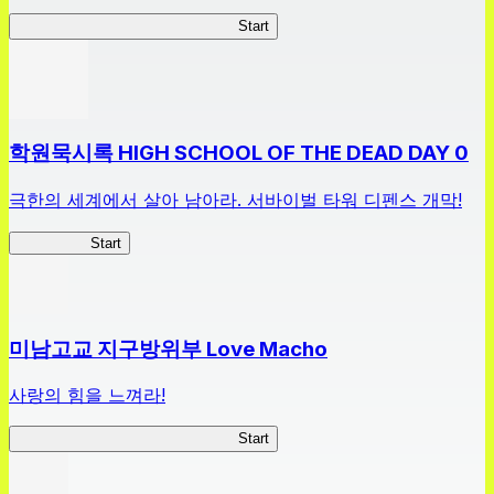
미남고교 지구방위부 Love Macho
Start
학원묵시록 HIGH SCHOOL OF THE DEAD DAY 0
극한의 세계에서 살아 남아라. 서바이벌 타워 디펜스 개막!
HOTDZero
Start
미남고교 지구방위부 Love Macho
사랑의 힘을 느껴라!
미남고교 지구방위부 Love Macho
Start