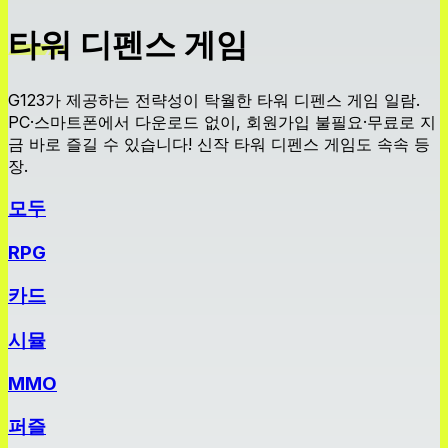
타워 디펜스 게임
G123가 제공하는 전략성이 탁월한 타워 디펜스 게임 일람.
PC·스마트폰에서 다운로드 없이, 회원가입 불필요·무료로 지
금 바로 즐길 수 있습니다! 신작 타워 디펜스 게임도 속속 등
장.
모두
RPG
카드
시뮬
MMO
퍼즐