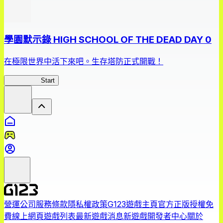
學園默示錄 HIGH SCHOOL OF THE DEAD DAY 0
在極限世界中活下來吧。生存塔防正式開戰！
HOTDZero
Start
營運公司
服務條款
隱私權政策
G123遊戲主頁
官方正版授權免
費線上網頁遊戲列表
最新遊戲消息
新遊戲
開發者中心
關於