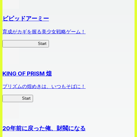
ビビッドアーミー
育成がカギを握る美少女戦略ゲーム！
ビビッドアーミー
Start
KING OF PRISM 煌
プリズムの煌めきは、いつもそばに！
キンキラ
Start
20年前に戻った俺、財閥になる