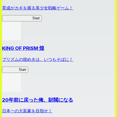
育成がカギを握る美少女戦略ゲーム！
ビビッドアーミー
Start
KING OF PRISM 煌
プリズムの煌めきは、いつもそばに！
キンキラ
Start
20年前に戻った俺、財閥になる
日本一の大富豪を目指せ！