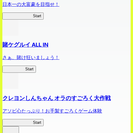
日本一の大富豪を目指せ！
俺、財閥になる
Start
賭ケグルイ ALL IN
さぁ、賭け狂いましょう！
賭ケグルイ
Start
クレヨンしんちゃん オラのすごろく大作戦
アソビ心たっぷり！お手製すごろくゲーム体験
オラすご大作戦
Start