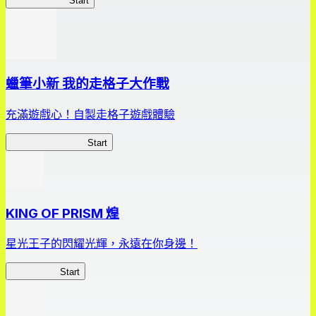
我，成了財閥
Start
蠟筆小新 我的走格子大作戰
充滿遊戲心！自製走格子遊戲體驗
我的走格子大作戰
Start
KING OF PRISM 煌
星光王子的閃耀光輝，永遠在你身邊！
星光王子煌
Start