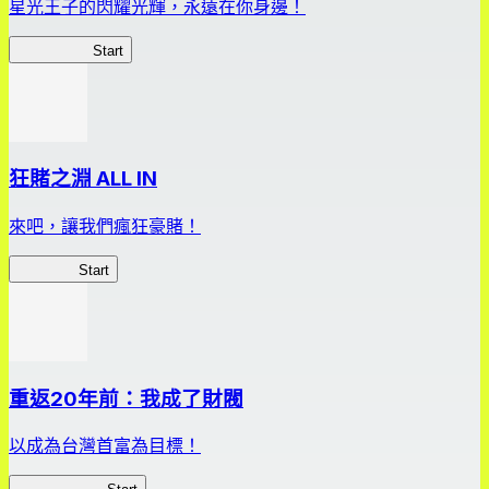
星光王子的閃耀光輝，永遠在你身邊！
星光王子煌
Start
狂賭之淵 ALL IN
來吧，讓我們瘋狂豪賭！
狂賭之淵
Start
重返20年前：我成了財閥
以成為台灣首富為目標！