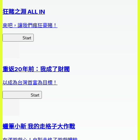
狂賭之淵 ALL IN
來吧，讓我們瘋狂豪賭！
狂賭之淵
Start
重返20年前：我成了財閥
以成為台灣首富為目標！
我，成了財閥
Start
蠟筆小新 我的走格子大作戰
充滿遊戲心！自製走格子遊戲體驗