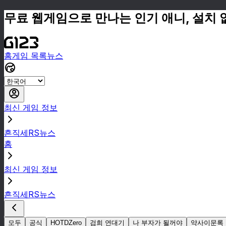
무료 웹게임으로 만나는 인기 애니, 설치 
홈
게임 목록
뉴스
최신 게임 정보
흔직세RS뉴스
홈
최신 게임 정보
흔직세RS뉴스
모두
공식
HOTDZero
검희 연대기
나 부자가 될꺼야
약사이문록