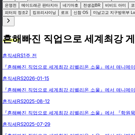
은영전
메이드래곤 판타지아
네기마호
전생검BR
비비드 아미
코
피터의 정조2
킹프리샤이닝
로프
신참 OS
미남고교 지구방위부 Lov
흔해빠진 직업으로 세계최강 게
흔직세RS
1주 전
『흔해빠진 직업으로 세계최강 리벨리온 소울』에서 애니메이션 
흔직세RS
2026-01-15
『흔해빠진 직업으로 세계최강 리벨리온 소울』에서 애니메이
흔직세RS
2025-08-12
『흔해빠진 직업으로 세계최강 리벨리온 소울』에서 『학원묵시록 
흔직세RS
2025-07-29