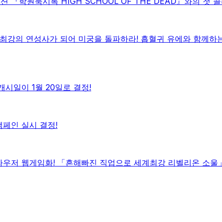
학원묵시록 HIGH SCHOOL OF THE DEAD』와의 첫 
최강의 연성사가 되어 미궁을 돌파하라! 흡혈귀 유에와 함께하는
시일이 1월 20일로 결정!
페인 실시 결정!
우저 웹게임화! 「흔해빠진 직업으로 세계최강 리벨리온 소울」