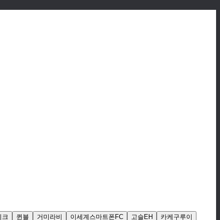
이크
퀸블
거미라비
이세계스마트폰FC
고슬EH
카케구루이