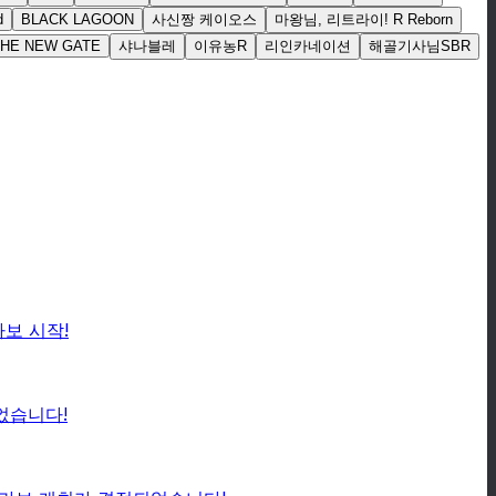
d
BLACK LAGOON
사신짱 케이오스
마왕님, 리트라이! R Reborn
THE NEW GATE
샤나블레
이유농R
리인카네이션
해골기사님SBR
보 시작!
었습니다!