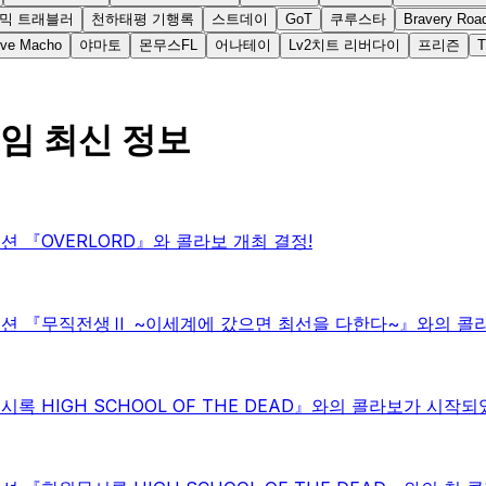
믹 트래블러
천하태평 기행록
스트데이
GoT
쿠루스타
Bravery Roa
e Macho
야마토
몬무스FL
어나테이
Lv2치트 리버다이
프리즌
임 최신 정보
『OVERLORD』와 콜라보 개최 결정!
션 『무직전생Ⅱ ~이세계에 갔으면 최선을 다한다~』와의 콜라
HIGH SCHOOL OF THE DEAD』와의 콜라보가 시작되