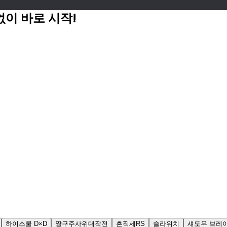
없이 바로 시작!
하이스쿨 D×D
짱구주사위대작전
흔직세RS
슬라위치
섀도우 브레