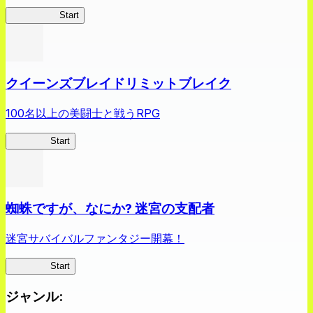
薬屋異聞録
Start
クイーンズブレイドリミットブレイク
100名以上の美闘士と戦うRPG
クイブレ
Start
蜘蛛ですが、なにか? 迷宮の支配者
迷宮サバイバルファンタジー開幕！
蜘蛛ラビ
Start
ジャンル
: