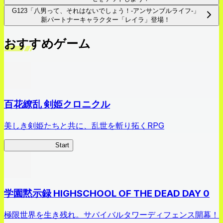
G123「八男って、それはないでしょう！-アンサンブルライフ-」
新パートナーキャラクター「レイラ」登場！
おすすめゲーム
百花繚乱 剣姫クロニクル
美しき剣姫たちと共に、乱世を斬り拓くRPG
剣姫クロニクル
Start
学園黙示録 HIGHSCHOOL OF THE DEAD DAY 0
極限世界を生き残れ。サバイバルタワーディフェンス開幕！