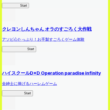
HOTDZero
Start
クレヨンしんちゃん オラのすごろく大作戦
アソビ心たっぷり！お手製すごろくゲーム体験
オラすご大作戦
Start
ハイスクールD×D Operation paradise infinity
全紳士に捧げるハーレムゲーム
ハイスクール
Start