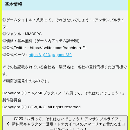
基本情報
◎ゲームタイトル：八男って、それはないでしょう！-アンサンブルライ
フ-
◎ジャンル：MMORPG
◎価格：基本無料（ゲーム内アイテム課金制）
◎公式Twitter：https://twitter.com/hachinan_EL
◎公式ページ：
https://g123.jp/game/30
※その他記載されている会社名、製品名は、各社の登録商標または商標で
す。
※画面は開発中のものです。
Copyright (C) Y.A／MFブックス／「八男って、それはないでしょう！」
製作委員会
Copyright (C) CTW, INC. All rights reserved
G123「八男って、それはないでしょう！-アンサンブルライフ-」
新仲間キャラクター登場！トナカイコスのアマーリエと雪だるまヨ
ーゼをゲットしよう！