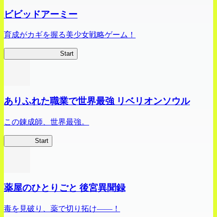
ビビッドアーミー
育成がカギを握る美少女戦略ゲーム！
ビビッドアーミー
Start
ありふれた職業で世界最強 リベリオンソウル
この錬成師、世界最強。
ありリベ
Start
薬屋のひとりごと 後宮異聞録
毒を見破り、薬で切り拓け――！