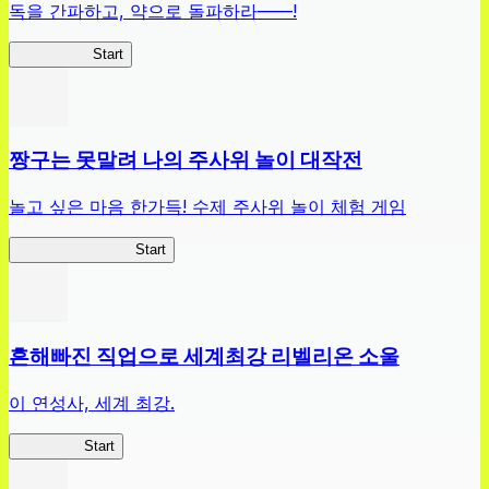
독을 간파하고, 약으로 돌파하라——!
약사이문록
Start
짱구는 못말려 나의 주사위 놀이 대작전
놀고 싶은 마음 한가득! 수제 주사위 놀이 체험 게임
짱구주사위대작전
Start
흔해빠진 직업으로 세계최강 리벨리온 소울
이 연성사, 세계 최강.
흔직세RS
Start