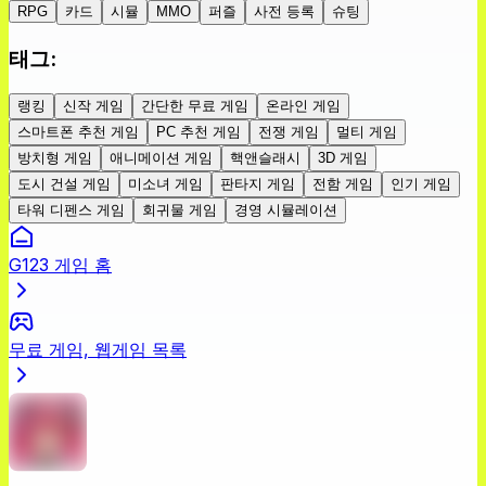
RPG
카드
시뮬
MMO
퍼즐
사전 등록
슈팅
태그
:
랭킹
신작 게임
간단한 무료 게임
온라인 게임
스마트폰 추천 게임
PC 추천 게임
전쟁 게임
멀티 게임
방치형 게임
애니메이션 게임
핵앤슬래시
3D 게임
도시 건설 게임
미소녀 게임
판타지 게임
전함 게임
인기 게임
타워 디펜스 게임
회귀물 게임
경영 시뮬레이션
G123 게임 홈
무료 게임, 웹게임 목록