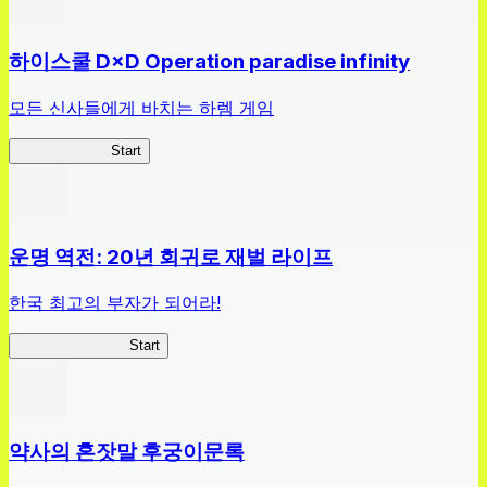
하이스쿨 D×D Operation paradise infinity
모든 신사들에게 바치는 하렘 게임
하이스쿨 D×D
Start
운명 역전: 20년 회귀로 재벌 라이프
한국 최고의 부자가 되어라!
나 부자가 될꺼야
Start
약사의 혼잣말 후궁이문록