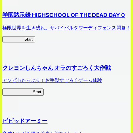
学園黙示録 HIGHSCHOOL OF THE DEAD DAY 0
極限世界を生き残れ。サバイバルタワーディフェンス開幕！
HOTDZero
Start
クレヨンしんちゃん オラのすごろく大作戦
アソビ心たっぷり！お手製すごろくゲーム体験
オラすご大作戦
Start
ビビッドアーミー