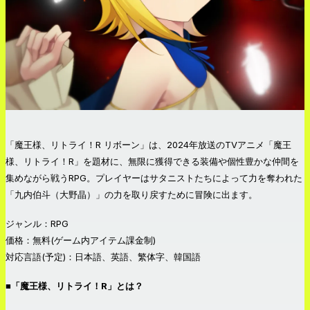
「魔王様、リトライ！R リボーン」は、2024年放送のTVアニメ「魔王
様、リトライ！R」を題材に、無限に獲得できる装備や個性豊かな仲間を
集めながら戦うRPG。プレイヤーはサタニストたちによって力を奪われた
「九内伯斗（大野晶）」の力を取り戻すために冒険に出ます。
ジャンル：RPG
価格：無料(ゲーム内アイテム課金制)
対応言語(予定)：日本語、英語、繁体字、韓国語
■「魔王様、リトライ！R」とは？