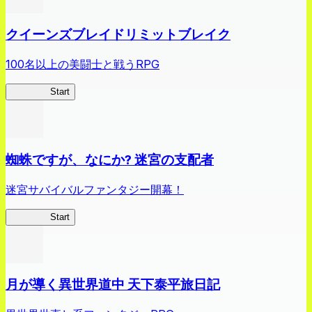
クイーンズブレイドリミットブレイク
100名以上の美闘士と戦うRPG
クイブレ
Start
蜘蛛ですが、なにか? 迷宮の支配者
迷宮サバイバルファンタジー開幕！
蜘蛛ラビ
Start
月が導く異世界道中 天下泰平旅日記