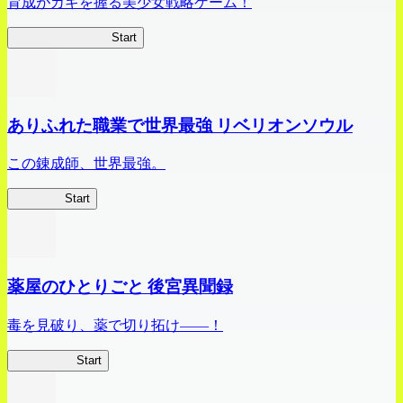
育成がカギを握る美少女戦略ゲーム！
ビビッドアーミー
Start
ありふれた職業で世界最強 リベリオンソウル
この錬成師、世界最強。
ありリベ
Start
薬屋のひとりごと 後宮異聞録
毒を見破り、薬で切り拓け――！
薬屋異聞録
Start