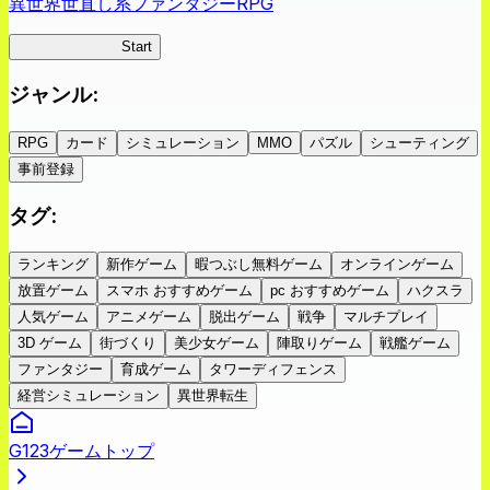
異世界世直し系ファンタジーRPG
ツキミチ旅日記
Start
ジャンル
:
RPG
カード
シミュレーション
MMO
パズル
シューティング
事前登録
タグ
:
ランキング
新作ゲーム
暇つぶし無料ゲーム
オンラインゲーム
放置ゲーム
スマホ おすすめゲーム
pc おすすめゲーム
ハクスラ
人気ゲーム
アニメゲーム
脱出ゲーム
戦争
マルチプレイ
3D ゲーム
街づくり
美少女ゲーム
陣取りゲーム
戦艦ゲーム
ファンタジー
育成ゲーム
タワーディフェンス
経営シミュレーション
異世界転生
G123ゲームトップ