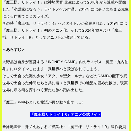
「魔王様、リトライ！」は神埼黒音 先生によって2016年から連載を開始
した「小説家になろう」ライトノベル作品。2017年には身ノ丈あまる先生
による作画でコミカライズ。
その時「魔王様、リトライ！R」へとタイトルが変更された。2019年には
「魔王様、リトライ！」初のアニメ化、そして2024年10月より「魔王
様、リトライ！R」としてアニメ化が決定している。
＜あらすじ＞
大野晶は自身が運営する「INFINITY GAME」内のラスボス「魔王・九内伯
斗」にログインしたまま、異世界へと飛ばされてしまう。
そこで出会った謎の少女「アク」や聖女「ルナ」などのGAMEの配下や異
世界で出会った仲間たちと共に着々と異世界での地盤を固めた彼は、現実
世界に戻る術を探すべく新たな旅へ踏み出した。
「魔王」を中心とした物語が再び動き出す……！
「魔王様リトライ！R」アニメ公式サイト
©︎神埼黒音・身ノ丈あまる／双葉社・「魔王様、リトライ！R」製作委員