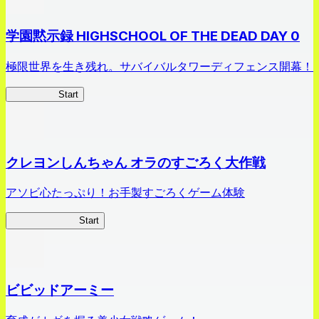
学園黙示録 HIGHSCHOOL OF THE DEAD DAY 0
極限世界を生き残れ。サバイバルタワーディフェンス開幕！
HOTDZero
Start
クレヨンしんちゃん オラのすごろく大作戦
アソビ心たっぷり！お手製すごろくゲーム体験
オラすご大作戦
Start
ビビッドアーミー