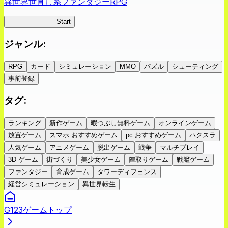
異世界世直し系ファンタジーRPG
ツキミチ旅日記
Start
ジャンル
:
RPG
カード
シミュレーション
MMO
パズル
シューティング
事前登録
タグ
:
ランキング
新作ゲーム
暇つぶし無料ゲーム
オンラインゲーム
放置ゲーム
スマホ おすすめゲーム
pc おすすめゲーム
ハクスラ
人気ゲーム
アニメゲーム
脱出ゲーム
戦争
マルチプレイ
3D ゲーム
街づくり
美少女ゲーム
陣取りゲーム
戦艦ゲーム
ファンタジー
育成ゲーム
タワーディフェンス
経営シミュレーション
異世界転生
G123ゲームトップ