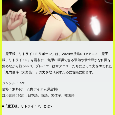
「魔王様、リトライ！R リボーン」は、2024年放送のTVアニメ「魔王
様、リトライ！R」を題材に、無限に獲得できる装備や個性豊かな仲間を
集めながら戦うRPG。プレイヤーはサタニストたちによって力を奪われた
「九内伯斗（大野晶）」の力を取り戻すために冒険に出ます。
ジャンル：RPG
価格：無料(ゲーム内アイテム課金制)
対応言語(予定)：日本語、英語、繁体字、韓国語
■「魔王様、リトライ！R」とは？