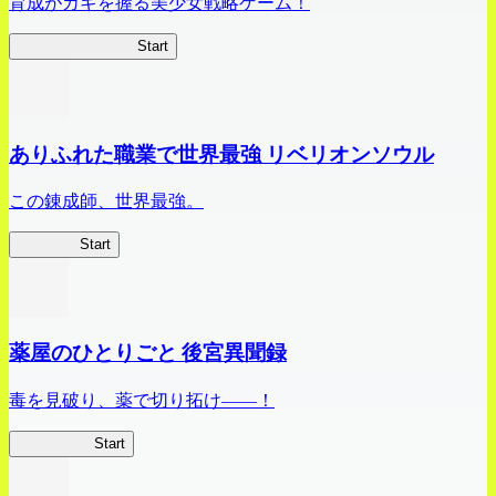
育成がカギを握る美少女戦略ゲーム！
ビビッドアーミー
Start
ありふれた職業で世界最強 リベリオンソウル
この錬成師、世界最強。
ありリベ
Start
薬屋のひとりごと 後宮異聞録
毒を見破り、薬で切り拓け――！
薬屋異聞録
Start