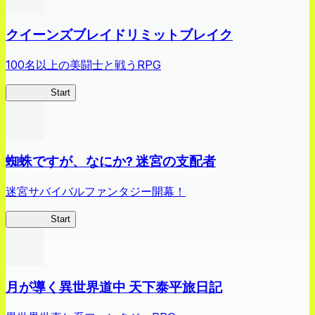
クイーンズブレイドリミットブレイク
100名以上の美闘士と戦うRPG
クイブレ
Start
蜘蛛ですが、なにか? 迷宮の支配者
迷宮サバイバルファンタジー開幕！
蜘蛛ラビ
Start
月が導く異世界道中 天下泰平旅日記