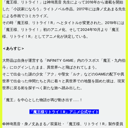
「魔王様、リトライ！」は神埼黒音 先生によって2016年から連載を開始
した「小説家になろう」ライトノベル作品。2017年には身ノ丈あまる先生
による作画でコミカライズ。
その時「魔王様、リトライ！R」へとタイトルが変更された。2019年には
「魔王様、リトライ！」初のアニメ化、そして2024年10月より「魔王
様、リトライ！R」としてアニメ化が決定している。
＜あらすじ＞
大野晶は自身が運営する「INFINITY GAME」内のラスボス「魔王・九内伯
斗」にログインしたまま、異世界へと飛ばされてしまう。
そこで出会った謎の少女「アク」や聖女「ルナ」などのGAMEの配下や異
世界で出会った仲間たちと共に着々と異世界での地盤を固めた彼は、現実
世界に戻る術を探すべく新たな旅へ踏み出した。
「魔王」を中心とした物語が再び動き出す……！
「魔王様リトライ！R」アニメ公式サイト
©︎神埼黒音・身ノ丈あまる／双葉社・「魔王様、リトライ！R」製作委員