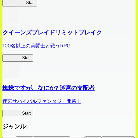
薬屋異聞録
Start
クイーンズブレイドリミットブレイク
100名以上の美闘士と戦うRPG
クイブレ
Start
蜘蛛ですが、なにか? 迷宮の支配者
迷宮サバイバルファンタジー開幕！
蜘蛛ラビ
Start
ジャンル
: