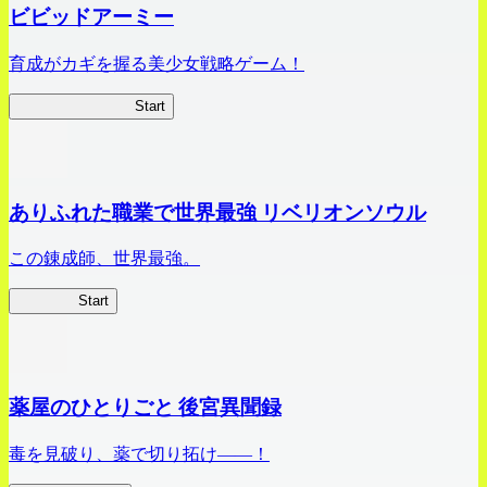
ビビッドアーミー
育成がカギを握る美少女戦略ゲーム！
ビビッドアーミー
Start
ありふれた職業で世界最強 リベリオンソウル
この錬成師、世界最強。
ありリベ
Start
薬屋のひとりごと 後宮異聞録
毒を見破り、薬で切り拓け――！