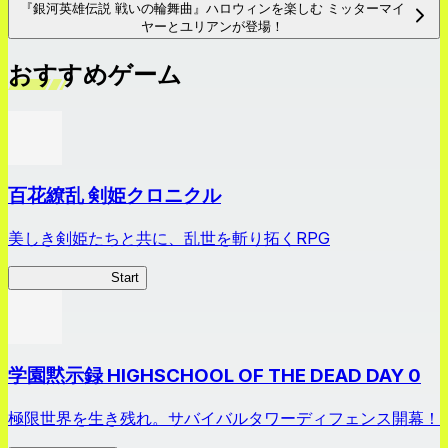
『銀河英雄伝説 戦いの輪舞曲』ハロウィンを楽しむ ミッターマイ
ヤーとユリアンが登場！
おすすめゲーム
百花繚乱 剣姫クロニクル
美しき剣姫たちと共に、乱世を斬り拓くRPG
剣姫クロニクル
Start
学園黙示録 HIGHSCHOOL OF THE DEAD DAY 0
極限世界を生き残れ。サバイバルタワーディフェンス開幕！