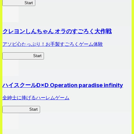
HOTDZero
Start
クレヨンしんちゃん オラのすごろく大作戦
アソビ心たっぷり！お手製すごろくゲーム体験
オラすご大作戦
Start
ハイスクールD×D Operation paradise infinity
全紳士に捧げるハーレムゲーム
ハイスクール
Start