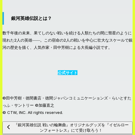
銀河英雄伝説とは？
数千年後の未来、果てしのない戦いを続ける人類たちの間に彗星のように
現れた2人の英雄――。この宿命の2人の戦いを中心に壮大なスケールで銀
河の歴史を描く、人気作家・田中芳樹による大長編小説です。
公式サイト
©田中芳樹・徳間書店・徳間ジャパンコミュニケーションズ・らいとすた
っふ・サントリー ©加藤直之
© CTW, INC. All rights reserved.
『銀河英雄伝説 戦いの輪舞曲』オリジナルグッズを『イゼルロー
ンフォートレス』にて受け取ろう！