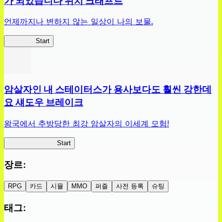
가 되었습니다 위치 크래프트
언제까지나 변하지 않는 일상이 나의 보물.
슬라위치
Start
암살자인 내 스테이터스가 용사보다도 훨씬 강한데
요 섀도우 브레이크
왕국에서 추방당한 최강 암살자의 이세계 모험!
섀도우 브레이크
Start
장르
:
RPG
카드
시뮬
MMO
퍼즐
사전 등록
슈팅
태그
: