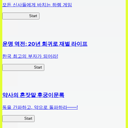
모든 신사들에게 바치는 하렘 게임
하이스쿨 D×D
Start
운명 역전: 20년 회귀로 재벌 라이프
한국 최고의 부자가 되어라!
나 부자가 될꺼야
Start
약사의 혼잣말 후궁이문록
독을 간파하고, 약으로 돌파하라——!
약사이문록
Start