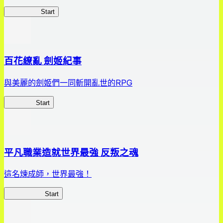
HOTDZero
Start
百花繚亂 劍姬紀事
與美麗的劍姬們一同斬開亂世的RPG
劍姬紀事
Start
平凡職業造就世界最強 反叛之魂
這名煉成師，世界最強！
平凡職業RS
Start