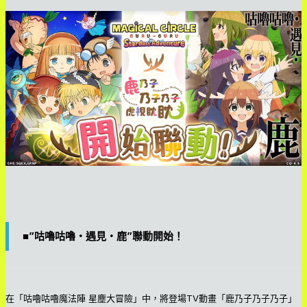
■”咕嚕咕嚕・遇見・鹿”聯動開始！
在「咕嚕咕嚕魔法陣 星塵大冒險」中，將登場TV動畫「鹿乃子乃子乃子」