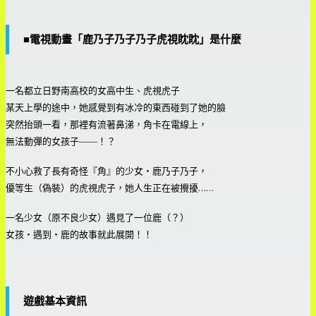
■電視動畫「鹿乃子乃子乃子虎視眈眈」是什麼
一名都立日野南高校的女高中生、虎視虎子
某天上學的途中，她感覺到有冰冷的東西碰到了她的臉
突然抬頭一看，那裡有流著鼻涕，角卡在電線上，
無法動彈的女孩子――！？
不小心救了長有奇怪『角』的少女・鹿乃子乃子，
優等生（偽裝）的虎視虎子，她人生正在被攪擾……
一名少女（原不良少女）遇見了一位鹿（？）
女孩・遇到・鹿的故事就此展開！！
遊戲基本資訊