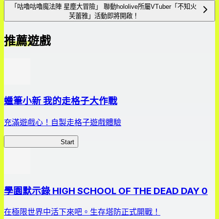
「咕嚕咕嚕魔法陣 星塵大冒險」 聯動hololive所屬VTuber「不知火
芙蕾雅」活動即將開啟！
推薦遊戲
蠟筆小新 我的走格子大作戰
充滿遊戲心！自製走格子遊戲體驗
我的走格子大作戰
Start
學園默示錄 HIGH SCHOOL OF THE DEAD DAY 0
在極限世界中活下來吧。生存塔防正式開戰！