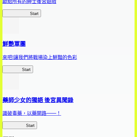
獻給所有的紳士後宮遊戲
惡魔高校D×D
Start
鮮艷軍團
來吧!讓我們將戰場染上鮮豔的色彩
鮮艷軍團
Start
藥師少女的獨語 後宮異聞錄
識破毒藥，以藥開路——！
藥屋異聞錄
Start