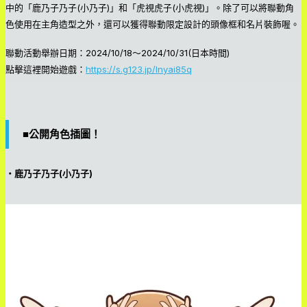
中的「鹿乃子乃子(小乃子)」和「虎視虎子(小虎視)」。除了可以將聯動角
色使用在主角造型之外，還可以獲得聯動限定設計的頭像框和名片裝飾喔。
聯動活動舉辦日期：2024/10/18～2024/10/31(日本時間)
點擊這裡開始遊戲：
https://s.g123.jp/lnyai85q
■公開角色插圖！
・鹿乃子乃子(小乃子)