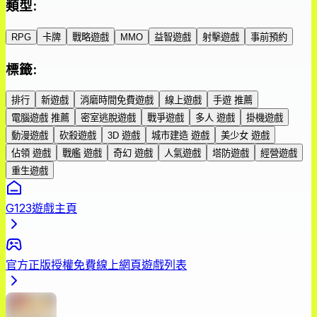
類型
:
RPG
卡牌
戰略遊戲
MMO
益智遊戲
射擊遊戲
事前預約
標籤
:
排行
新遊戲
消磨時間免費遊戲
線上遊戲
手遊 推薦
電腦遊戲 推薦
密室逃脫遊戲
戰爭遊戲
多人 遊戲
掛機遊戲
動漫遊戲
砍殺遊戲
3D 遊戲
城市建造 遊戲
美少女 遊戲
佔領 遊戲
戰艦 遊戲
奇幻 遊戲
人氣遊戲
塔防遊戲
經營遊戲
重生遊戲
G123遊戲主頁
官方正版授權免費線上網頁遊戲列表