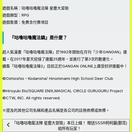
遊戲名稱：咕嚕咕嚕魔法陣 星塵大冒險
遊戲類型：RPG
遊戲售價：免費含付費項目
『咕嚕咕嚕魔法鎮』是什麼？
超人氣漫畫「咕嚕咕嚕魔法陣」於1992年開始在月刊「少年GANGAN」連
載。在2017年夏天迎接了連載25週年，並進行了第3次的動畫化。
續集「咕嚕咕嚕魔法陣2」目前正於GANGAN ONLINE上廣受好評連載中！
©Oshioshio・Kodansha/ Hinominami High School Deer Club
©Hiroyuki Eto/SQUARE ENIX,MAGICAL CIRCLE GURUGURU Project
©CTW, INC. All rights reserved.
※提及的其他公司名稱和產品名稱是各公司的註冊商標或商標。
「咕嚕咕嚕魔法陣 星塵大冒險」本日上線！ 贈送SSSR柯柯麗(獸耳)
給所有玩家！