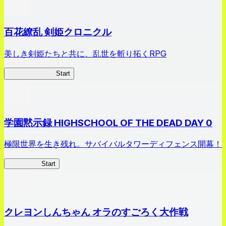
百花繚乱 剣姫クロニクル
美しき剣姫たちと共に、乱世を斬り拓くRPG
剣姫クロニクル
Start
学園黙示録 HIGHSCHOOL OF THE DEAD DAY 0
極限世界を生き残れ。サバイバルタワーディフェンス開幕！
HOTDZero
Start
クレヨンしんちゃん オラのすごろく大作戦