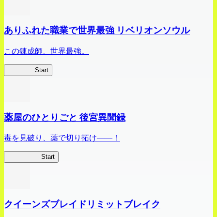
ありふれた職業で世界最強 リベリオンソウル
この錬成師、世界最強。
ありリベ
Start
薬屋のひとりごと 後宮異聞録
毒を見破り、薬で切り拓け――！
薬屋異聞録
Start
クイーンズブレイドリミットブレイク