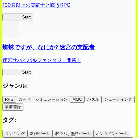
100名以上の美闘士と戦うRPG
クイブレ
Start
蜘蛛ですが、なにか? 迷宮の支配者
迷宮サバイバルファンタジー開幕！
蜘蛛ラビ
Start
ジャンル
:
RPG
カード
シミュレーション
MMO
パズル
シューティング
事前登録
タグ
:
ランキング
新作ゲーム
暇つぶし無料ゲーム
オンラインゲーム