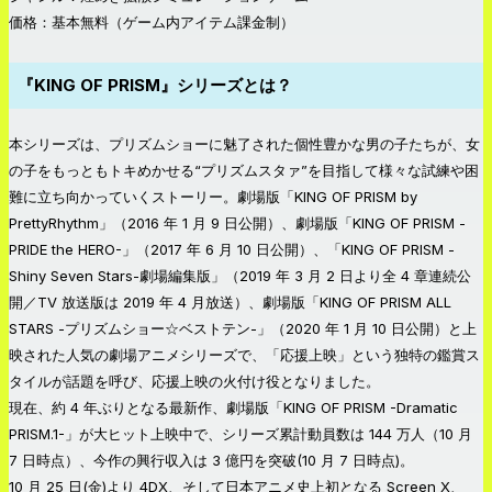
価格：基本無料（ゲーム内アイテム課金制）
『KING OF PRISM』シリーズとは？
本シリーズは、プリズムショーに魅了された個性豊かな男の子たちが、女
の子をもっともトキめかせる“プリズムスタァ”を目指して様々な試練や困
難に立ち向かっていくストーリー。劇場版「KING OF PRISM by
PrettyRhythm」（2016 年 1 月 9 日公開）、劇場版「KING OF PRISM -
PRIDE the HERO-」（2017 年 6 月 10 日公開）、「KING OF PRISM -
Shiny Seven Stars-劇場編集版」（2019 年 3 月 2 日より全 4 章連続公
開／TV 放送版は 2019 年 4 月放送）、劇場版「KING OF PRISM ALL
STARS -プリズムショー☆ベストテン-」（2020 年 1 月 10 日公開）と上
映された人気の劇場アニメシリーズで、「応援上映」という独特の鑑賞ス
タイルが話題を呼び、応援上映の火付け役となりました。
現在、約 4 年ぶりとなる最新作、劇場版「KING OF PRISM -Dramatic
PRISM.1-」が大ヒット上映中で、シリーズ累計動員数は 144 万人（10 月
7 日時点）、今作の興行収入は 3 億円を突破(10 月 7 日時点)。
10 月 25 日(金)より 4DX、そして日本アニメ史上初となる Screen X、