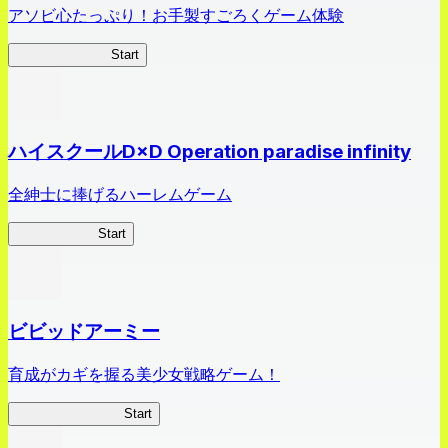
アソビ心たっぷり！お手製すごろくゲーム体験
オラすご大作戦
Start
ハイスクールD×D Operation paradise infinity
全紳士に捧げるハーレムゲーム
ハイスクール
Start
ビビッドアーミー
育成がカギを握る美少女戦略ゲーム！
ビビッドアーミー
Start