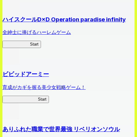
ハイスクールD×D Operation paradise infinity
全紳士に捧げるハーレムゲーム
ハイスクール
Start
ビビッドアーミー
育成がカギを握る美少女戦略ゲーム！
ビビッドアーミー
Start
ありふれた職業で世界最強 リベリオンソウル