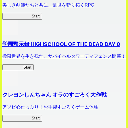
美しき剣姫たちと共に、乱世を斬り拓くRPG
剣姫クロニクル
Start
学園黙示録 HIGHSCHOOL OF THE DEAD DAY 0
極限世界を生き残れ。サバイバルタワーディフェンス開幕！
HOTDZero
Start
クレヨンしんちゃん オラのすごろく大作戦
アソビ心たっぷり！お手製すごろくゲーム体験
オラすご大作戦
Start