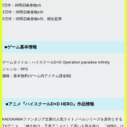
1万件：仲間召喚巻物x5
3万件：仲間召喚巻物x10
5万件：仲間召喚巻物x15、桐生藍華
■ゲーム基本情報
ゲームタイトル：ハイスクールD×D Operation paradise infinity
ジャンル：RPG
価格：基本無料(ゲーム内アイテム課金制)
■アニメ『ハイスクールD×D HERO』作品情報
KADOKAWAファンタジア文庫の人気ライトノベルシリーズを原作とする
TVアニメ。「紳士向け」王道アニメとして高い人気を誇り、「HERO」は