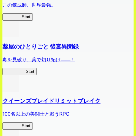
この錬成師、世界最強。
ありリベ
Start
薬屋のひとりごと 後宮異聞録
毒を見破り、薬で切り拓け――！
薬屋異聞録
Start
クイーンズブレイドリミットブレイク
100名以上の美闘士と戦うRPG
クイブレ
Start