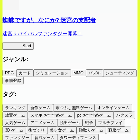
蜘蛛ですが、なにか? 迷宮の支配者
迷宮サバイバルファンタジー開幕！
蜘蛛ラビ
Start
ジャンル
:
RPG
カード
シミュレーション
MMO
パズル
シューティング
事前登録
タグ
:
ランキング
新作ゲーム
暇つぶし無料ゲーム
オンラインゲーム
放置ゲーム
スマホ おすすめゲーム
pc おすすめゲーム
ハクスラ
人気ゲーム
アニメゲーム
脱出ゲーム
戦争
マルチプレイ
3D ゲーム
街づくり
美少女ゲーム
陣取りゲーム
戦艦ゲーム
ファンタジー
育成ゲーム
タワーディフェンス