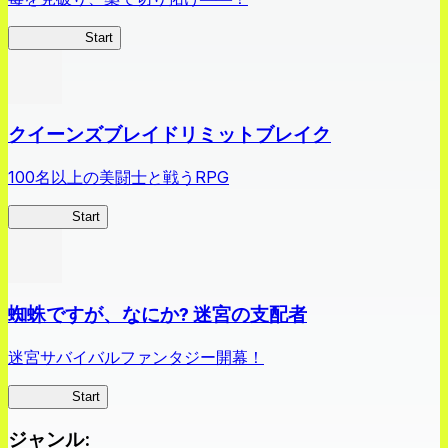
薬屋異聞録
Start
クイーンズブレイドリミットブレイク
100名以上の美闘士と戦うRPG
クイブレ
Start
蜘蛛ですが、なにか? 迷宮の支配者
迷宮サバイバルファンタジー開幕！
蜘蛛ラビ
Start
ジャンル
: