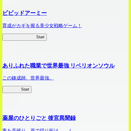
ビビッドアーミー
育成がカギを握る美少女戦略ゲーム！
ビビッドアーミー
Start
ありふれた職業で世界最強 リベリオンソウル
この錬成師、世界最強。
ありリベ
Start
薬屋のひとりごと 後宮異聞録
毒を見破り、薬で切り拓け――！