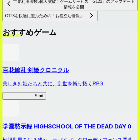
世界利用者数5億人突破！ゲームサービス「G123」のアップデート
情報を公開
G123を快適に遊ぶための「お役立ち情報」
おすすめゲーム
百花繚乱 剣姫クロニクル
美しき剣姫たちと共に、乱世を斬り拓くRPG
剣姫クロニクル
Start
学園黙示録 HIGHSCHOOL OF THE DEAD DAY 0
極限世界を生き残れ。サバイバルタワーディフェンス開幕！