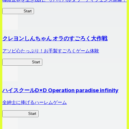
HOTDZero
Start
クレヨンしんちゃん オラのすごろく大作戦
アソビ心たっぷり！お手製すごろくゲーム体験
オラすご大作戦
Start
ハイスクールD×D Operation paradise infinity
全紳士に捧げるハーレムゲーム
ハイスクール
Start